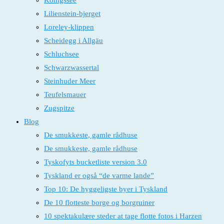
Königssee
Lilienstein-bjerget
Loreley-klippen
Scheidegg i Allgäu
Schluchsee
Schwarzwassertal
Steinhuder Meer
Teufelsmauer
Zugspitze
Blog
De smukkeste, gamle rådhuse
De smukkeste, gamle rådhuse
Tyskofyts bucketliste version 3.0
Tyskland er også “de varme lande”
Top 10: De hyggeligste byer i Tyskland
De 10 flotteste borge og borgruiner
10 spektakulære steder at tage flotte fotos i Harzen