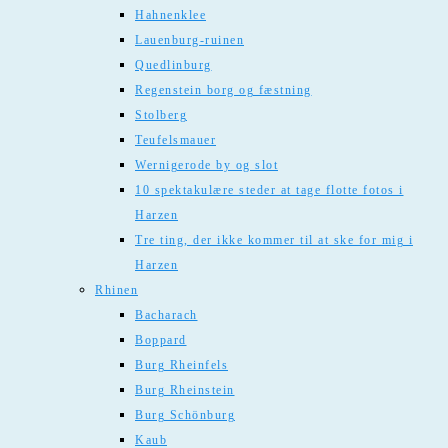
Hahnenklee
Lauenburg-ruinen
Quedlinburg
Regenstein borg og fæstning
Stolberg
Teufelsmauer
Wernigerode by og slot
10 spektakulære steder at tage flotte fotos i
Harzen
Tre ting, der ikke kommer til at ske for mig i
Harzen
Rhinen
Bacharach
Boppard
Burg Rheinfels
Burg Rheinstein
Burg Schönburg
Kaub