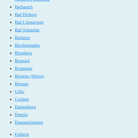
Bacharach
Bad Driburg
Bad Lippspringe
Bad Schandau
Beilstein
Berchtesgaden
Blomberg
Boppard
Braunlage
Bregenz (Østrig)
Bremen
Celle
Cochem
Dannenberg
Dömitz
Donaueschingen
Einbeck