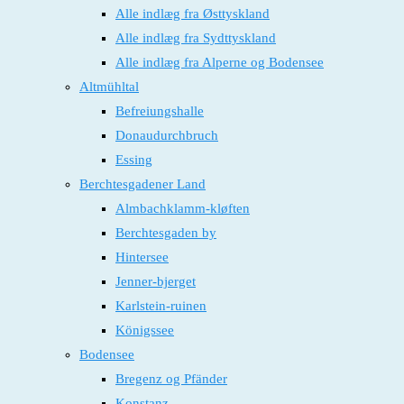
Alle indlæg fra Østtyskland
Alle indlæg fra Sydttyskland
Alle indlæg fra Alperne og Bodensee
Altmühltal
Befreiungshalle
Donaudurchbruch
Essing
Berchtesgadener Land
Almbachklamm-kløften
Berchtesgaden by
Hintersee
Jenner-bjerget
Karlstein-ruinen
Königssee
Bodensee
Bregenz og Pfänder
Konstanz