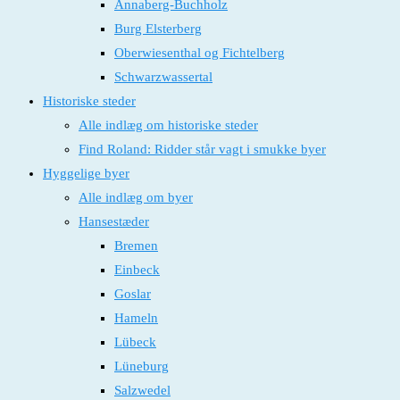
Annaberg-Buchholz
Burg Elsterberg
Oberwiesenthal og Fichtelberg
Schwarzwassertal
Historiske steder
Alle indlæg om historiske steder
Find Roland: Ridder står vagt i smukke byer
Hyggelige byer
Alle indlæg om byer
Hansestæder
Bremen
Einbeck
Goslar
Hameln
Lübeck
Lüneburg
Salzwedel