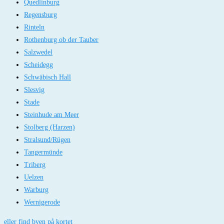
Quedlinburg
Regensburg
Rinteln
Rothenburg ob der Tauber
Salzwedel
Scheidegg
Schwäbisch Hall
Slesvig
Stade
Steinhude am Meer
Stolberg (Harzen)
Stralsund/Rügen
Tangermünde
Triberg
Uelzen
Warburg
Wernigerode
eller find byen på kortet