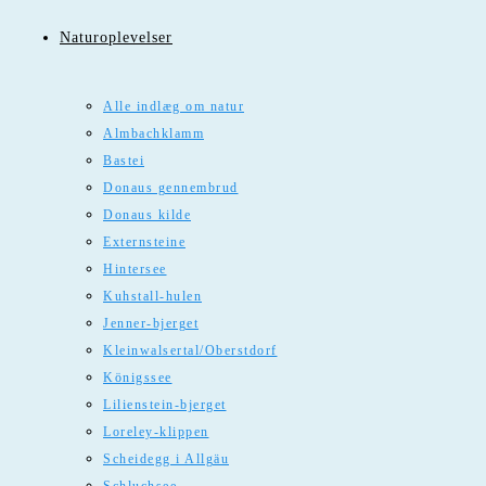
Naturoplevelser
Alle indlæg om natur
Almbachklamm
Bastei
Donaus gennembrud
Donaus kilde
Externsteine
Hintersee
Kuhstall-hulen
Jenner-bjerget
Kleinwalsertal/Oberstdorf
Königssee
Lilienstein-bjerget
Loreley-klippen
Scheidegg i Allgäu