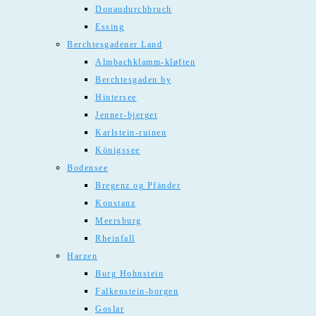
Donaudurchbruch
Essing
Berchtesgadener Land
Almbachklamm-kløften
Berchtesgaden by
Hintersee
Jenner-bjerget
Karlstein-ruinen
Königssee
Bodensee
Bregenz og Pfänder
Konstanz
Meersburg
Rheinfall
Harzen
Burg Hohnstein
Falkenstein-borgen
Goslar