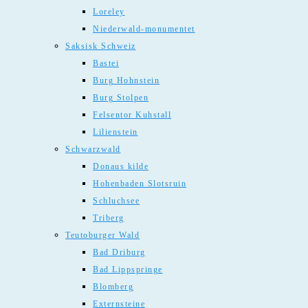
Loreley
Niederwald-monumentet
Saksisk Schweiz
Bastei
Burg Hohnstein
Burg Stolpen
Felsentor Kuhstall
Lilienstein
Schwarzwald
Donaus kilde
Hohenbaden Slotsruin
Schluchsee
Triberg
Teutoburger Wald
Bad Driburg
Bad Lippspringe
Blomberg
Externsteine