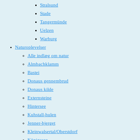
Stralsund
Stade
Tangermünde
Uelzen
Warburg
Naturoplevelser
Alle indlæg om natur
Almbachklamm
Bastei
Donaus gennembrud
Donaus kilde
Externsteine
Hintersee
Kuhstall-hulen
Jenner-bjerget
Kleinwalsertal/Oberstdorf