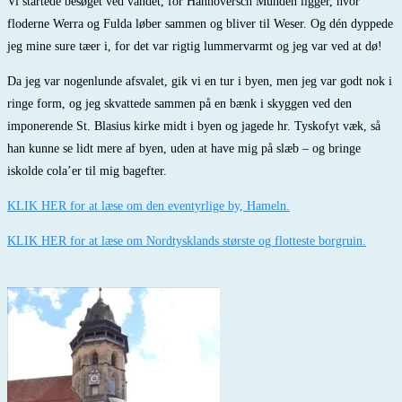
Vi startede besøget ved vandet, for Hannoversch Münden ligger, hvor
floderne Werra og Fulda løber sammen og bliver til Weser. Og dén dyppede
jeg mine sure tæer i, for det var rigtig lummervarmt og jeg var ved at dø!
Da jeg var nogenlunde afsvalet, gik vi en tur i byen, men jeg var godt nok i
ringe form, og jeg skvattede sammen på en bænk i skyggen ved den
imponerende St. Blasius kirke midt i byen og jagede hr. Tyskofyt væk, så
han kunne se lidt mere af byen, uden at have mig på slæb – og bringe
iskolde cola’er til mig bagefter.
KLIK HER for at læse om den eventyrlige by, Hameln.
KLIK HER for at læse om Nordtysklands største og flotteste borgruin.