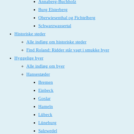
Annaberg-Buchholz
Burg Elsterberg
Oberwiesenthal og Fichtelberg
Schwarzwassertal
Historiske steder
Alle indlæg om historiske steder
Find Roland: Ridder står vagt i smukke byer
Hyggelige byer
Alle indlæg om byer
Hansestæder
Bremen
Einbeck
Goslar
Hameln
Lübeck
Lüneburg
Salzwedel