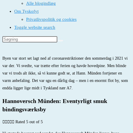
Alle blogindlæg
Om Tyskofyt
Privatlivspolitik og cookies
Toggle website search
Byen var stort set lagt ned af coronarestriktioner den sommerdag i 2021 vi
var der. Vi svedte, var trætte efter ferien og havde hovedpine. Men blinde
var vi trods alt ikke, så vi kunne godt se, at Hann. Münden fortjener en
varm anbefaling. Det var sgu en dårlig dag – men i en enormt flot by, som
endda ligger lige midt i Tyskland nær A7.
Hannoversch Münden: Eventyrligt smuk
bindingsværksby





Rated 5 out of 5