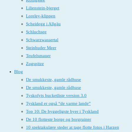
Königssee
Lilienstein-bjerget
Loreley-klippen
Scheidegg i Allgäu
Schluchsee
Schwarzwassertal
Steinhuder Meer
Teufelsmauer
Zugspitze
Blog
De smukkeste, gamle rådhuse
De smukkeste, gamle rådhuse
Tyskofyts bucketliste version 3.0
Tyskland er også “de varme lande”
Top 10: De hyggeligste byer i Tyskland
De 10 flotteste borge og borgruiner
10 spektakulære steder at tage flotte fotos i Harzen