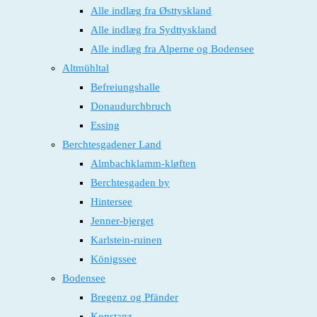
Alle indlæg fra Østtyskland
Alle indlæg fra Sydttyskland
Alle indlæg fra Alperne og Bodensee
Altmühltal
Befreiungshalle
Donaudurchbruch
Essing
Berchtesgadener Land
Almbachklamm-kløften
Berchtesgaden by
Hintersee
Jenner-bjerget
Karlstein-ruinen
Königssee
Bodensee
Bregenz og Pfänder
Konstanz