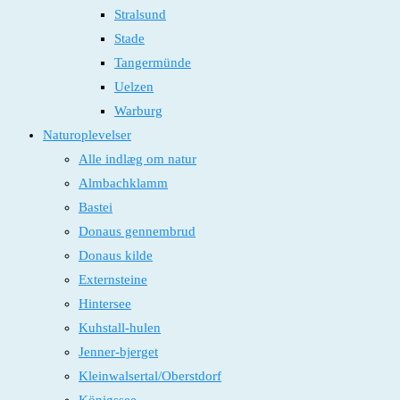
Stralsund
Stade
Tangermünde
Uelzen
Warburg
Naturoplevelser
Alle indlæg om natur
Almbachklamm
Bastei
Donaus gennembrud
Donaus kilde
Externsteine
Hintersee
Kuhstall-hulen
Jenner-bjerget
Kleinwalsertal/Oberstdorf