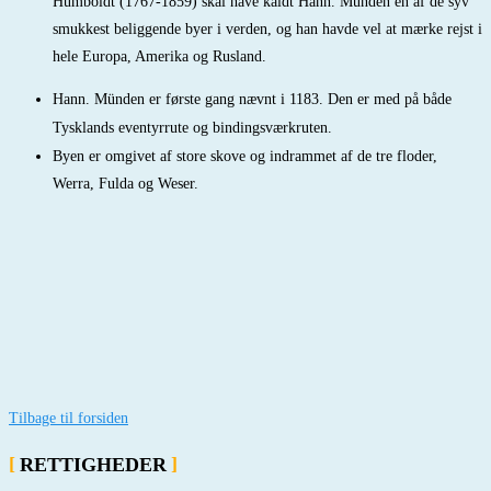
Humboldt (1767-1859) skal have kaldt Hann. Münden en af de syv
smukkest beliggende byer i verden, og han havde vel at mærke rejst i
hele Europa, Amerika og Rusland.
Hann. Münden er første gang nævnt i 1183. Den er med på både
Tysklands eventyrrute og bindingsværkruten.
Byen er omgivet af store skove og indrammet af de tre floder,
Werra, Fulda og Weser.
Tilbage til forsiden
RETTIGHEDER