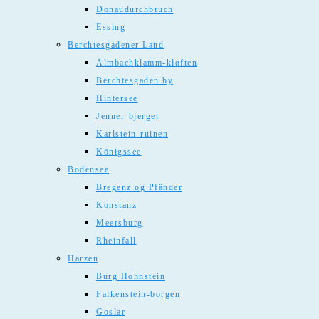
Donaudurchbruch
Essing
Berchtesgadener Land
Almbachklamm-kløften
Berchtesgaden by
Hintersee
Jenner-bjerget
Karlstein-ruinen
Königssee
Bodensee
Bregenz og Pfänder
Konstanz
Meersburg
Rheinfall
Harzen
Burg Hohnstein
Falkenstein-borgen
Goslar