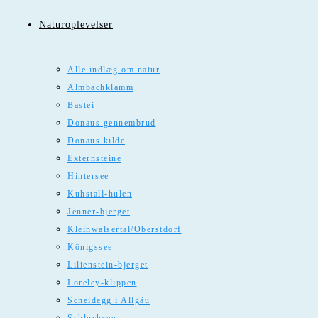
Naturoplevelser
Alle indlæg om natur
Almbachklamm
Bastei
Donaus gennembrud
Donaus kilde
Externsteine
Hintersee
Kuhstall-hulen
Jenner-bjerget
Kleinwalsertal/Oberstdorf
Königssee
Lilienstein-bjerget
Loreley-klippen
Scheidegg i Allgäu