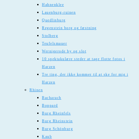
Hahnenklee
Lauenburg-ruinen
Quedlinburg
Regenstein borg og fæstning
Stolberg
Teufelsmauer
Wernigerode by og slot
10 spektakulære steder at tage flotte fotos i
Harzen
Tre ting, der ikke kommer til at ske for mig i
Harzen
Rhinen
Bacharach
Boppard
Burg Rheinfels
Burg Rheinstein
Burg Schönburg
Kaub