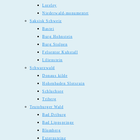
Loreley
Niederwald-monumentet
Saksisk Schweiz
Bastei
Burg Hohnstein
Burg Stolpen
Felsentor Kuhstall
Lilienstein
Schwarzwald
Donaus kilde
Hohenbaden Slotsruin
Schluchsee
Triberg
Teutoburger Wald
Bad Driburg
Bad Lippspringe
Blomberg
Externsteine