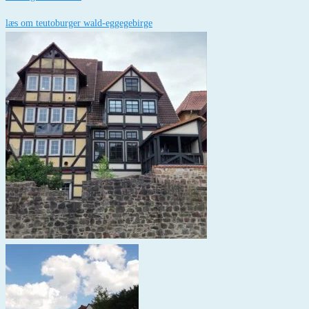
læs om teutoburger wald-eggegebirge