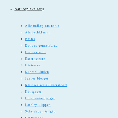
Naturoplevelser
Alle indlæg om natur
Almbachklamm
Bastei
Donaus gennembrud
Donaus kilde
Externsteine
Hintersee
Kuhstall-hulen
Jenner-bjerget
Kleinwalsertal/Oberstdorf
Königssee
Lilienstein-bjerget
Loreley-klippen
Scheidegg i Allgäu