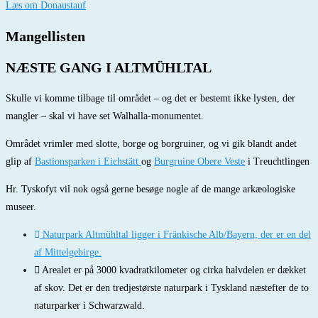
Læs om Donaustauf
Mangellisten
NÆSTE GANG I ALTMÜHLTAL
Skulle vi komme tilbage til området – og det er bestemt ikke lysten, der
mangler – skal vi have set Walhalla-monumentet.
Området vrimler med slotte, borge og borgruiner, og vi gik blandt andet
glip af
Bastionsparken i Eichstätt
og
Burgruine Obere Veste
i Treuchtlingen
Hr. Tyskofyt vil nok også gerne besøge nogle af de mange arkæologiske
museer.
Naturpark Altmühltal ligger i Fränkische Alb/Bayern, der er en del
af Mittelgebirge.
Arealet er på 3000 kvadratkilometer og cirka halvdelen er dækket
af skov. Det er den tredjestørste naturpark i Tyskland næstefter de to
naturparker i Schwarzwald.