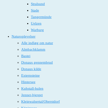
Stralsund
Stade
Tangermünde
Uelzen
Warburg
Naturoplevelser
Alle indlæg om natur
Almbachklamm
Bastei
Donaus gennembrud
Donaus kilde
Externsteine
Hintersee
Kuhstall-hulen
Jenner-bjerget
Kleinwalsertal/Oberstdorf