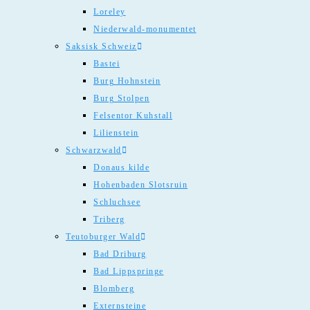
Loreley
Niederwald-monumentet
Saksisk Schweiz
Bastei
Burg Hohnstein
Burg Stolpen
Felsentor Kuhstall
Lilienstein
Schwarzwald
Donaus kilde
Hohenbaden Slotsruin
Schluchsee
Triberg
Teutoburger Wald
Bad Driburg
Bad Lippspringe
Blomberg
Externsteine