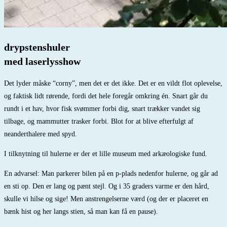
drypstenshuler
med laserlysshow
Det lyder måske “corny”, men det er det ikke. Det er en vildt flot oplevelse,
og faktisk lidt rørende, fordi det hele foregår omkring én. Snart går du
rundt i et hav, hvor fisk svømmer forbi dig, snart trækker vandet sig
tilbage, og mammutter trasker forbi. Blot for at blive efterfulgt af
neanderthalere med spyd.
I tilknytning til hulerne er der et lille museum med arkæologiske fund.
En advarsel: Man parkerer bilen på en p-plads nedenfor hulerne, og går ad
en sti op. Den er lang og pænt stejl. Og i 35 graders varme er den hård,
skulle vi hilse og sige! Men anstrengelserne værd (og der er placeret en
bænk hist og her langs stien, så man kan få en pause).