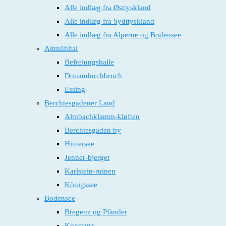
Alle indlæg fra Østtyskland
Alle indlæg fra Sydttyskland
Alle indlæg fra Alperne og Bodensee
Altmühltal
Befreiungshalle
Donaudurchbruch
Essing
Berchtesgadener Land
Almbachklamm-kløften
Berchtesgaden by
Hintersee
Jenner-bjerget
Karlstein-ruinen
Königssee
Bodensee
Bregenz og Pfänder
Konstanz