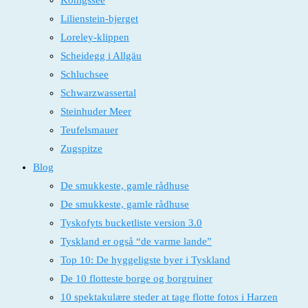
Königssee
Lilienstein-bjerget
Loreley-klippen
Scheidegg i Allgäu
Schluchsee
Schwarzwassertal
Steinhuder Meer
Teufelsmauer
Zugspitze
Blog
De smukkeste, gamle rådhuse
De smukkeste, gamle rådhuse
Tyskofyts bucketliste version 3.0
Tyskland er også “de varme lande”
Top 10: De hyggeligste byer i Tyskland
De 10 flotteste borge og borgruiner
10 spektakulære steder at tage flotte fotos i Harzen