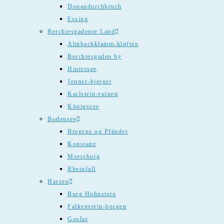
Donaudurchbruch
Essing
Berchtesgadener Land
Almbachklamm-kløften
Berchtesgaden by
Hintersee
Jenner-bjerget
Karlstein-ruinen
Königssee
Bodensee
Bregenz og Pfänder
Konstanz
Meersburg
Rheinfall
Harzen
Burg Hohnstein
Falkenstein-borgen
Goslar