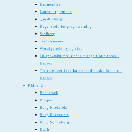
Hahnenklee
Lauenburg-ruinen
Quedlinburg
Regenstein borg og fæstning
Stolberg
Teufelsmauer
Wernigerode by og slot
10 spektakulære steder at tage flotte fotos i
Harzen
Tre ting, der ikke kommer til at ske for mig i
Harzen
Rhinen
Bacharach
Boppard
Burg Rheinfels
Burg Rheinstein
Burg Schönburg
Kaub