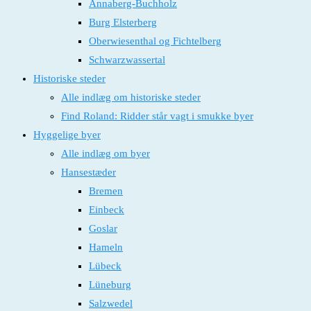
Annaberg-Buchholz
Burg Elsterberg
Oberwiesenthal og Fichtelberg
Schwarzwassertal
Historiske steder
Alle indlæg om historiske steder
Find Roland: Ridder står vagt i smukke byer
Hyggelige byer
Alle indlæg om byer
Hansestæder
Bremen
Einbeck
Goslar
Hameln
Lübeck
Lüneburg
Salzwedel