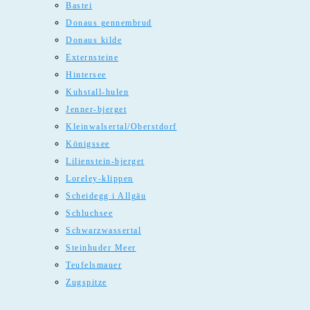
Bastei
Donaus gennembrud
Donaus kilde
Externsteine
Hintersee
Kuhstall-hulen
Jenner-bjerget
Kleinwalsertal/Oberstdorf
Königssee
Lilienstein-bjerget
Loreley-klippen
Scheidegg i Allgäu
Schluchsee
Schwarzwassertal
Steinhuder Meer
Teufelsmauer
Zugspitze