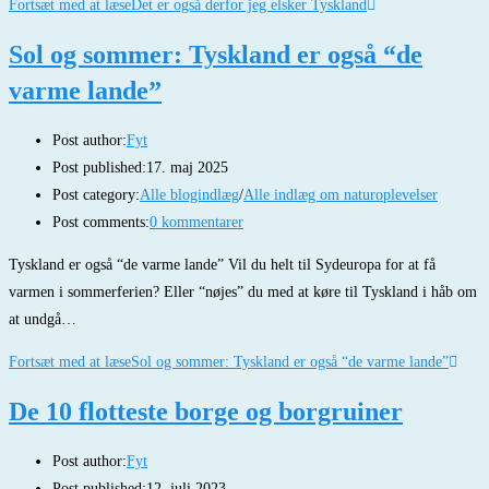
Fortsæt med at læse
Det er også derfor jeg elsker Tyskland
Sol og sommer: Tyskland er også “de
varme lande”
Post author:
Fyt
Post published:
17. maj 2025
Post category:
Alle blogindlæg
/
Alle indlæg om naturoplevelser
Post comments:
0 kommentarer
Tyskland er også “de varme lande” Vil du helt til Sydeuropa for at få
varmen i sommerferien? Eller “nøjes” du med at køre til Tyskland i håb om
at undgå…
Fortsæt med at læse
Sol og sommer: Tyskland er også “de varme lande”
De 10 flotteste borge og borgruiner
Post author:
Fyt
Post published:
12. juli 2023