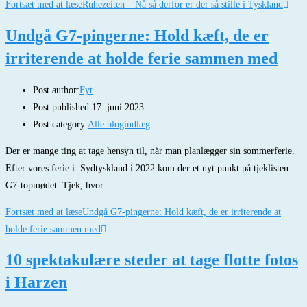
Fortsæt med at læse
Ruhezeiten – Nå så derfor er der så stille i Tyskland
Undgå G7-pingerne: Hold kæft, de er
irriterende at holde ferie sammen med
Post author:
Fyt
Post published:
17. juni 2023
Post category:
Alle blogindlæg
Der er mange ting at tage hensyn til, når man planlægger sin sommerferie.
Efter vores ferie i Sydtyskland i 2022 kom der et nyt punkt på tjeklisten:
G7-topmødet. Tjek, hvor…
Fortsæt med at læse
Undgå G7-pingerne: Hold kæft, de er irriterende at
holde ferie sammen med
10 spektakulære steder at tage flotte fotos
i Harzen