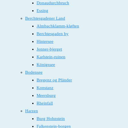
Donaudurchbruch
Essing
Berchtesgadener Land
Almbachklamm-kløften
Berchtesgaden by
Hintersee
Jenner-bjerget
Karlstein-ruinen
Königssee
Bodensee
Bregenz og Pfänder
Konstanz
Meersburg
Rheinfall
Harzen
Burg Hohnstein
Falkenstein-borgen