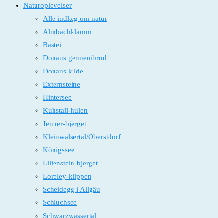
Naturoplevelser
Alle indlæg om natur
Almbachklamm
Bastei
Donaus gennembrud
Donaus kilde
Externsteine
Hintersee
Kuhstall-hulen
Jenner-bjerget
Kleinwalsertal/Oberstdorf
Königssee
Lilienstein-bjerget
Loreley-klippen
Scheidegg i Allgäu
Schluchsee
Schwarzwassertal