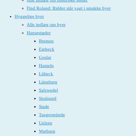
Alle indlæg om historiske steder
Find Roland: Ridder står vagt i smukke byer
Hyggelige byer
Alle indlæg om byer
Hansestæder
Bremen
Einbeck
Goslar
Hameln
Lübeck
Lüneburg
Salzwedel
Stralsund
Stade
Tangermünde
Uelzen
Warburg