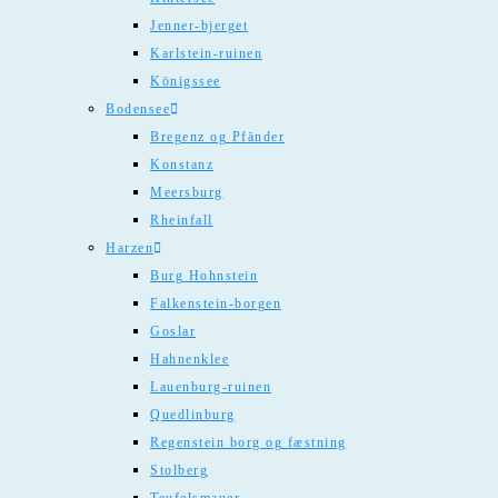
Jenner-bjerget
Karlstein-ruinen
Königssee
Bodensee
Bregenz og Pfänder
Konstanz
Meersburg
Rheinfall
Harzen
Burg Hohnstein
Falkenstein-borgen
Goslar
Hahnenklee
Lauenburg-ruinen
Quedlinburg
Regenstein borg og fæstning
Stolberg