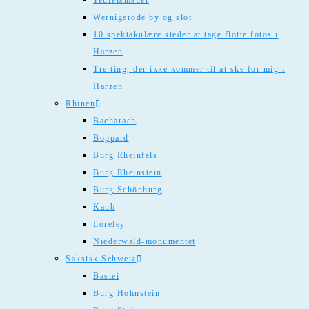
Teufelsmauer
Wernigerode by og slot
10 spektakulære steder at tage flotte fotos i
Harzen
Tre ting, der ikke kommer til at ske for mig i
Harzen
Rhinen
Bacharach
Boppard
Burg Rheinfels
Burg Rheinstein
Burg Schönburg
Kaub
Loreley
Niederwald-monumentet
Saksisk Schweiz
Bastei
Burg Hohnstein