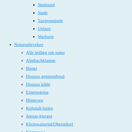
Stralsund
Stade
Tangermünde
Uelzen
Warburg
Naturoplevelser
Alle indlæg om natur
Almbachklamm
Bastei
Donaus gennembrud
Donaus kilde
Externsteine
Hintersee
Kuhstall-hulen
Jenner-bjerget
Kleinwalsertal/Oberstdorf