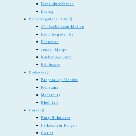
Donaudurchbruch
Essing
Berchtesgadener Land
Almbachklamm-kløften
Berchtesgaden by
Hintersee
Jenner-bjerget
Karlstein-ruinen
Königssee
Bodensee
Bregenz og Pfänder
Konstanz
Meersburg
Rheinfall
Harzen
Burg Hohnstein
Falkenstein-borgen
Goslar