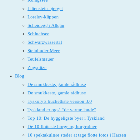
Königssee
Lilienstein-bjerget
Loreley-klippen
Scheidegg i Allgäu
Schluchsee
Schwarzwassertal
Steinhuder Meer
Teufelsmauer
Zugspitze
Blog
De smukkeste, gamle rådhuse
De smukkeste, gamle rådhuse
Tyskofyts bucketliste version 3.0
Tyskland er også “de varme lande”
Top 10: De hyggeligste byer i Tyskland
De 10 flotteste borge og borgruiner
10 spektakulære steder at tage flotte fotos i Harzen