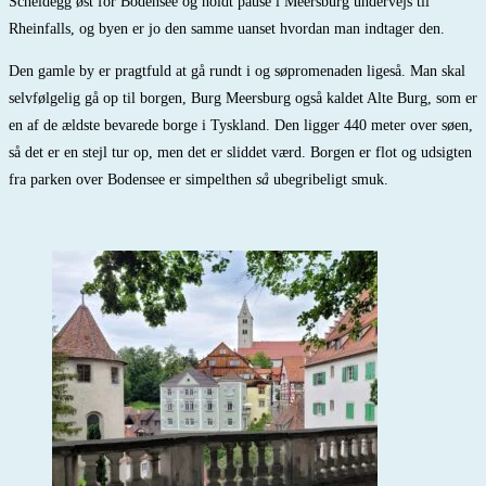
Scheidegg øst for Bodensee og holdt pause i Meersburg undervejs til
Rheinfalls, og byen er jo den samme uanset hvordan man indtager den.
Den gamle by er pragtfuld at gå rundt i og søpromenaden ligeså. Man skal
selvfølgelig gå op til borgen, Burg Meersburg også kaldet Alte Burg, som er
en af de ældste bevarede borge i Tyskland. Den ligger 440 meter over søen,
så det er en stejl tur op, men det er sliddet værd. Borgen er flot og udsigten
fra parken over Bodensee er simpelthen
så
ubegribeligt smuk.