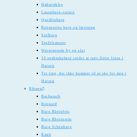
Hahnenklee
Lauenburg-ruinen
Quedlinburg
Regenstein borg og fæstning
Stolberg
Teufelsmauer
Wernigerode by og slot
10 spektakulære steder at tage flotte fotos i
Harzen
Tre ting, der ikke kommer til at ske for mig i
Harzen
Rhinen
Bacharach
Boppard
Burg Rheinfels
Burg Rheinstein
Burg Schönburg
Kaub