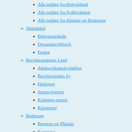
Alle indlæg fra Østtyskland
Alle indlæg fra Sydttyskland
Alle indlæg fra Alperne og Bodensee
Altmühltal
Befreiungshalle
Donaudurchbruch
Essing
Berchtesgadener Land
Almbachklamm-kløften
Berchtesgaden by
Hintersee
Jenner-bjerget
Karlstein-ruinen
Königssee
Bodensee
Bregenz og Pfänder
Konstanz