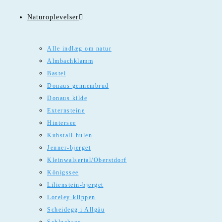
Naturoplevelser
Alle indlæg om natur
Almbachklamm
Bastei
Donaus gennembrud
Donaus kilde
Externsteine
Hintersee
Kuhstall-hulen
Jenner-bjerget
Kleinwalsertal/Oberstdorf
Königssee
Lilienstein-bjerget
Loreley-klippen
Scheidegg i Allgäu