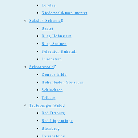
Loreley
Niederwald-monumentet
Saksisk Schweiz
Bastei
Burg Hohnstein
Burg Stolpen
Felsentor Kuhstall
Lilienstein
Schwarzwald
Donaus kilde
Hohenbaden Slotsruin
Schluchsee
Triberg
Teutoburger Wald
Bad Driburg
Bad Lippspringe
Blomberg
Externsteine