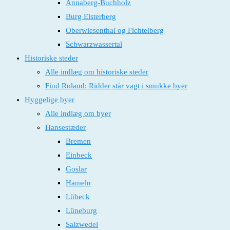
Annaberg-Buchholz
Burg Elsterberg
Oberwiesenthal og Fichtelberg
Schwarzwassertal
Historiske steder
Alle indlæg om historiske steder
Find Roland: Ridder står vagt i smukke byer
Hyggelige byer
Alle indlæg om byer
Hansestæder
Bremen
Einbeck
Goslar
Hameln
Lübeck
Lüneburg
Salzwedel