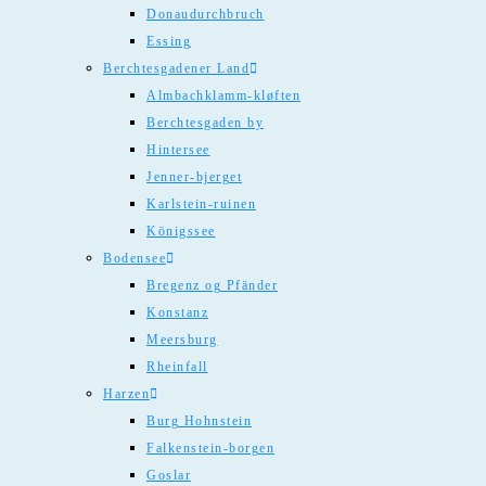
Donaudurchbruch
Essing
Berchtesgadener Land
Almbachklamm-kløften
Berchtesgaden by
Hintersee
Jenner-bjerget
Karlstein-ruinen
Königssee
Bodensee
Bregenz og Pfänder
Konstanz
Meersburg
Rheinfall
Harzen
Burg Hohnstein
Falkenstein-borgen
Goslar