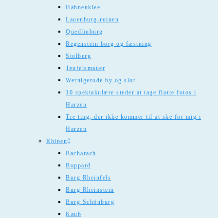
Hahnenklee
Lauenburg-ruinen
Quedlinburg
Regenstein borg og fæstning
Stolberg
Teufelsmauer
Wernigerode by og slot
10 spektakulære steder at tage flotte fotos i
Harzen
Tre ting, der ikke kommer til at ske for mig i
Harzen
Rhinen
Bacharach
Boppard
Burg Rheinfels
Burg Rheinstein
Burg Schönburg
Kaub