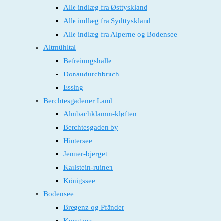
Alle indlæg fra Østtyskland
Alle indlæg fra Sydttyskland
Alle indlæg fra Alperne og Bodensee
Altmühltal
Befreiungshalle
Donaudurchbruch
Essing
Berchtesgadener Land
Almbachklamm-kløften
Berchtesgaden by
Hintersee
Jenner-bjerget
Karlstein-ruinen
Königssee
Bodensee
Bregenz og Pfänder
Konstanz