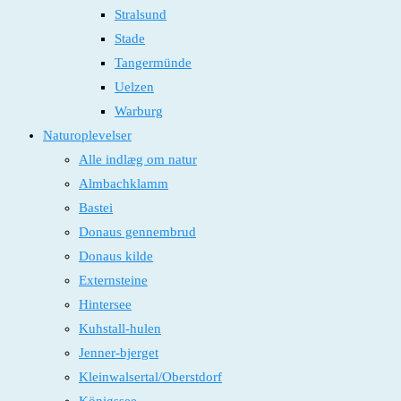
Stralsund
Stade
Tangermünde
Uelzen
Warburg
Naturoplevelser
Alle indlæg om natur
Almbachklamm
Bastei
Donaus gennembrud
Donaus kilde
Externsteine
Hintersee
Kuhstall-hulen
Jenner-bjerget
Kleinwalsertal/Oberstdorf