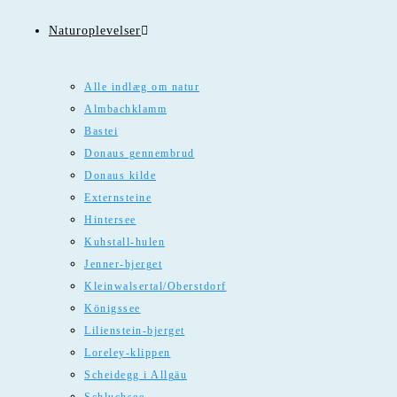
Naturoplevelser
Alle indlæg om natur
Almbachklamm
Bastei
Donaus gennembrud
Donaus kilde
Externsteine
Hintersee
Kuhstall-hulen
Jenner-bjerget
Kleinwalsertal/Oberstdorf
Königssee
Lilienstein-bjerget
Loreley-klippen
Scheidegg i Allgäu