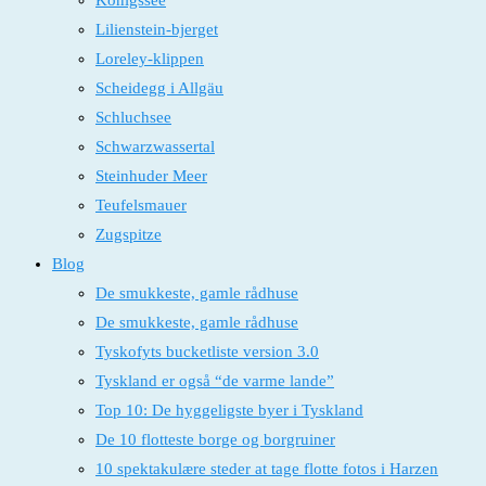
Königssee
Lilienstein-bjerget
Loreley-klippen
Scheidegg i Allgäu
Schluchsee
Schwarzwassertal
Steinhuder Meer
Teufelsmauer
Zugspitze
Blog
De smukkeste, gamle rådhuse
De smukkeste, gamle rådhuse
Tyskofyts bucketliste version 3.0
Tyskland er også “de varme lande”
Top 10: De hyggeligste byer i Tyskland
De 10 flotteste borge og borgruiner
10 spektakulære steder at tage flotte fotos i Harzen