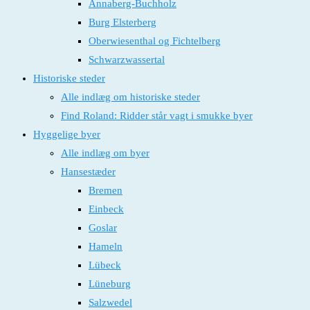
Annaberg-Buchholz
Burg Elsterberg
Oberwiesenthal og Fichtelberg
Schwarzwassertal
Historiske steder
Alle indlæg om historiske steder
Find Roland: Ridder står vagt i smukke byer
Hyggelige byer
Alle indlæg om byer
Hansestæder
Bremen
Einbeck
Goslar
Hameln
Lübeck
Lüneburg
Salzwedel