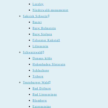
Loreley
Niederwald-monumentet
Saksisk Schweiz
Bastei
Burg Hohnstein
Burg Stolpen
Felsentor Kuhstall
Lilienstein
Schwarzwald
Donaus kilde
Hohenbaden Slotsruin
Schluchsee
Triberg
Teutoburger Wald
Bad Driburg
Bad Lippspringe
Blomberg
Externsteine