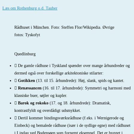
Læs om Rothenburg o.d. Tauber
Rådhuset i München. Foto: Steffen Flor/Wikipedia. Øvrige
fotos: Tyskofyt
Quedlinburg
De gamle rådhuse i Tyskland spænder over mange århundreder og
dermed også over forskellige arkitektoniske stilarter:
Gotikken
(13. til 15. århundrede): Høj, slank, spids og kantet.
Renæssancen
(16. til 17. århundrede): Symmetri og harmoni med
klassiske buer, søjler og kupler.
Barok og rokoko
(17. og 18. århundrede): Dramatisk,
kontrastfyldt og overdådigt udsmykket.
Dertil kommer bindingsværksrådhuse (f.eks. i Wernigerode og
Einbeck) og bemalede rådhuse (især i de sydlige egne) med rådhuset
i Lindau ved Bodensøen som fornemt eksempel. Det er bygget i