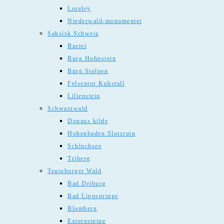
Loreley
Niederwald-monumentet
Saksisk Schweiz
Bastei
Burg Hohnstein
Burg Stolpen
Felsentor Kuhstall
Lilienstein
Schwarzwald
Donaus kilde
Hohenbaden Slotsruin
Schluchsee
Triberg
Teutoburger Wald
Bad Driburg
Bad Lippspringe
Blomberg
Externsteine