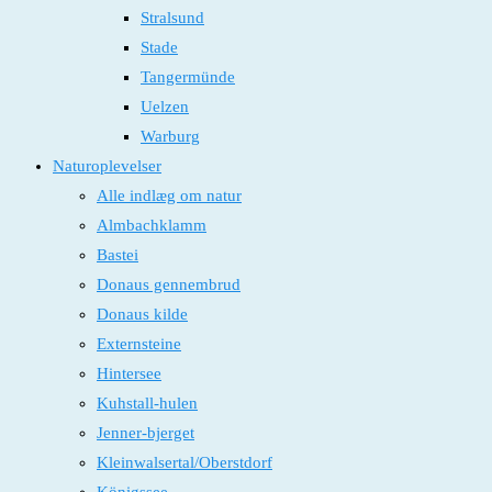
Stralsund
Stade
Tangermünde
Uelzen
Warburg
Naturoplevelser
Alle indlæg om natur
Almbachklamm
Bastei
Donaus gennembrud
Donaus kilde
Externsteine
Hintersee
Kuhstall-hulen
Jenner-bjerget
Kleinwalsertal/Oberstdorf