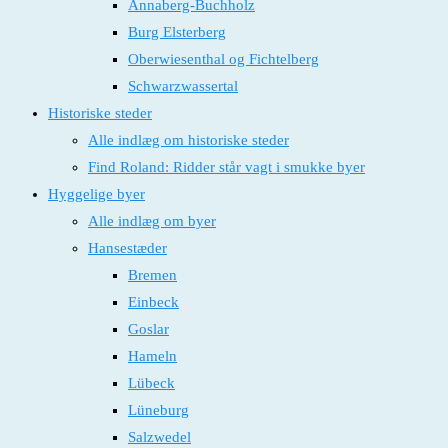
Annaberg-Buchholz
Burg Elsterberg
Oberwiesenthal og Fichtelberg
Schwarzwassertal
Historiske steder
Alle indlæg om historiske steder
Find Roland: Ridder står vagt i smukke byer
Hyggelige byer
Alle indlæg om byer
Hansestæder
Bremen
Einbeck
Goslar
Hameln
Lübeck
Lüneburg
Salzwedel