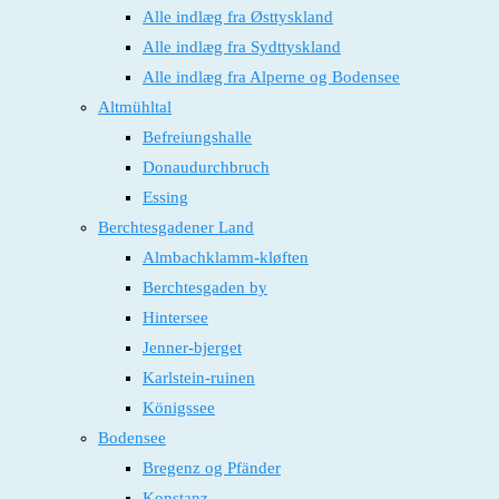
Alle indlæg fra Østtyskland
Alle indlæg fra Sydttyskland
Alle indlæg fra Alperne og Bodensee
Altmühltal
Befreiungshalle
Donaudurchbruch
Essing
Berchtesgadener Land
Almbachklamm-kløften
Berchtesgaden by
Hintersee
Jenner-bjerget
Karlstein-ruinen
Königssee
Bodensee
Bregenz og Pfänder
Konstanz