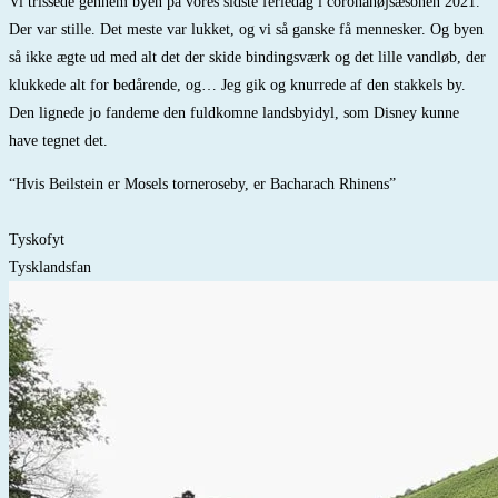
Vi trissede gennem byen på vores sidste feriedag i coronahøjsæsonen 2021.
Der var stille. Det meste var lukket, og vi så ganske få mennesker. Og byen
så ikke ægte ud med alt det der skide bindingsværk og det lille vandløb, der
klukkede alt for bedårende, og… Jeg gik og knurrede af den stakkels by.
Den lignede jo fandeme den fuldkomne landsbyidyl, som Disney kunne
have tegnet det.
“Hvis Beilstein er Mosels torneroseby, er Bacharach Rhinens”
Tyskofyt
Tysklandsfan