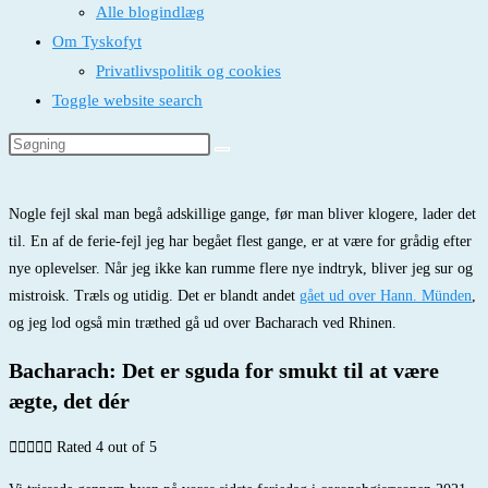
Alle blogindlæg
Om Tyskofyt
Privatlivspolitik og cookies
Toggle website search
Nogle fejl skal man begå adskillige gange, før man bliver klogere, lader det
til.
En af de ferie-fejl jeg har begået flest gange, er at være for grådig efter
nye oplevelser. Når jeg ikke kan rumme flere nye indtryk, bliver jeg sur og
mistroisk. Træls og utidig.
Det er blandt andet
gået ud over Hann. Münden
,
og jeg lod også min træthed gå ud over Bacharach ved Rhinen.
Bacharach: Det er sguda for smukt til at være
ægte, det dér





Rated 4 out of 5