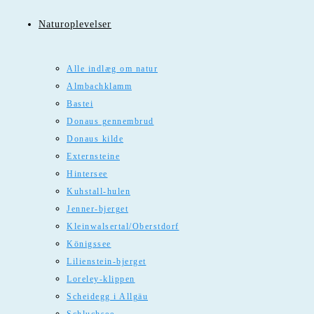
Naturoplevelser
Alle indlæg om natur
Almbachklamm
Bastei
Donaus gennembrud
Donaus kilde
Externsteine
Hintersee
Kuhstall-hulen
Jenner-bjerget
Kleinwalsertal/Oberstdorf
Königssee
Lilienstein-bjerget
Loreley-klippen
Scheidegg i Allgäu