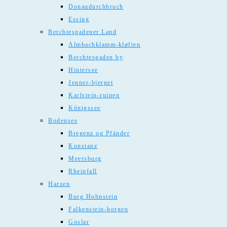
Donaudurchbruch
Essing
Berchtesgadener Land
Almbachklamm-kløften
Berchtesgaden by
Hintersee
Jenner-bjerget
Karlstein-ruinen
Königssee
Bodensee
Bregenz og Pfänder
Konstanz
Meersburg
Rheinfall
Harzen
Burg Hohnstein
Falkenstein-borgen
Goslar