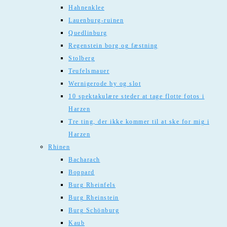
Hahnenklee
Lauenburg-ruinen
Quedlinburg
Regenstein borg og fæstning
Stolberg
Teufelsmauer
Wernigerode by og slot
10 spektakulære steder at tage flotte fotos i
Harzen
Tre ting, der ikke kommer til at ske for mig i
Harzen
Rhinen
Bacharach
Boppard
Burg Rheinfels
Burg Rheinstein
Burg Schönburg
Kaub