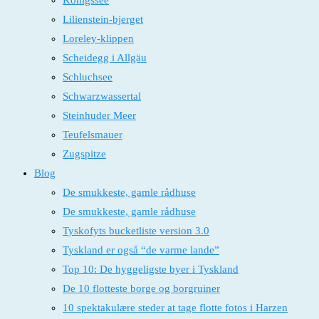
Königssee
Lilienstein-bjerget
Loreley-klippen
Scheidegg i Allgäu
Schluchsee
Schwarzwassertal
Steinhuder Meer
Teufelsmauer
Zugspitze
Blog
De smukkeste, gamle rådhuse
De smukkeste, gamle rådhuse
Tyskofyts bucketliste version 3.0
Tyskland er også “de varme lande”
Top 10: De hyggeligste byer i Tyskland
De 10 flotteste borge og borgruiner
10 spektakulære steder at tage flotte fotos i Harzen