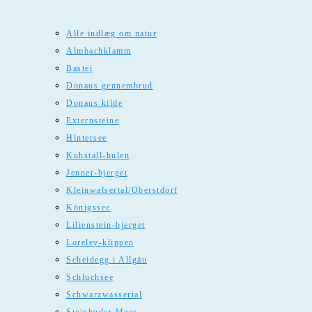
Alle indlæg om natur
Almbachklamm
Bastei
Donaus gennembrud
Donaus kilde
Externsteine
Hintersee
Kuhstall-hulen
Jenner-bjerget
Kleinwalsertal/Oberstdorf
Königssee
Lilienstein-bjerget
Loreley-klippen
Scheidegg i Allgäu
Schluchsee
Schwarzwassertal