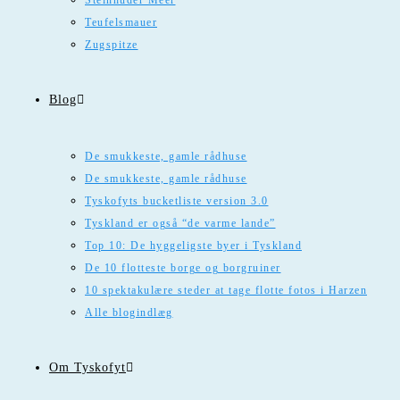
Steinhuder Meer
Teufelsmauer
Zugspitze
Blog
De smukkeste, gamle rådhuse
De smukkeste, gamle rådhuse
Tyskofyts bucketliste version 3.0
Tyskland er også “de varme lande”
Top 10: De hyggeligste byer i Tyskland
De 10 flotteste borge og borgruiner
10 spektakulære steder at tage flotte fotos i Harzen
Alle blogindlæg
Om Tyskofyt