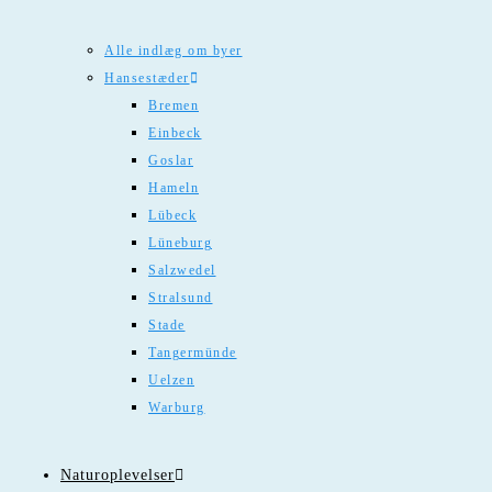
Alle indlæg om byer
Hansestæder
Bremen
Einbeck
Goslar
Hameln
Lübeck
Lüneburg
Salzwedel
Stralsund
Stade
Tangermünde
Uelzen
Warburg
Naturoplevelser