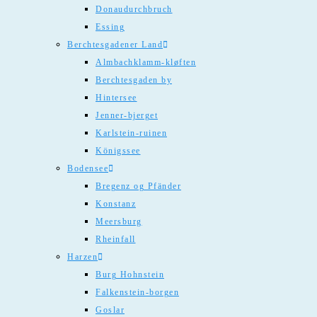
Donaudurchbruch
Essing
Berchtesgadener Land
Almbachklamm-kløften
Berchtesgaden by
Hintersee
Jenner-bjerget
Karlstein-ruinen
Königssee
Bodensee
Bregenz og Pfänder
Konstanz
Meersburg
Rheinfall
Harzen
Burg Hohnstein
Falkenstein-borgen
Goslar