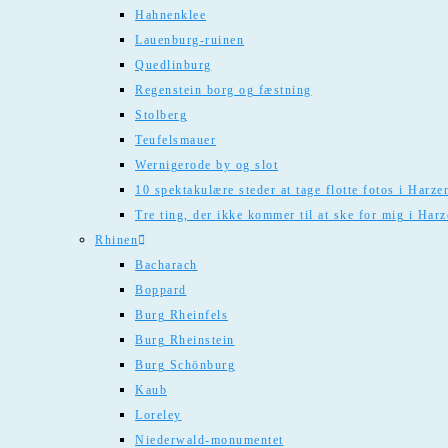
Hahnenklee
Lauenburg-ruinen
Quedlinburg
Regenstein borg og fæstning
Stolberg
Teufelsmauer
Wernigerode by og slot
10 spektakulære steder at tage flotte fotos i Harze
Tre ting, der ikke kommer til at ske for mig i Har
Rhinen
Bacharach
Boppard
Burg Rheinfels
Burg Rheinstein
Burg Schönburg
Kaub
Loreley
Niederwald-monumentet