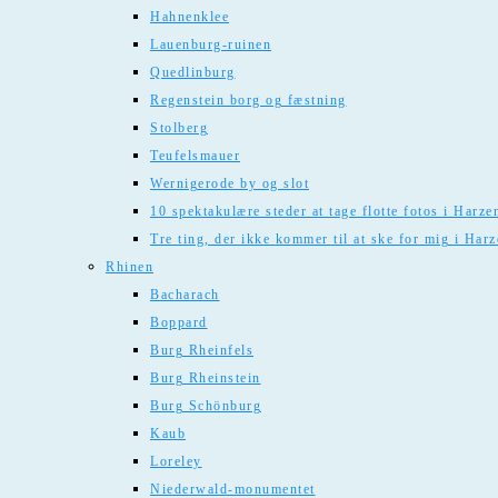
Hahnenklee
Lauenburg-ruinen
Quedlinburg
Regenstein borg og fæstning
Stolberg
Teufelsmauer
Wernigerode by og slot
10 spektakulære steder at tage flotte fotos i Harze
Tre ting, der ikke kommer til at ske for mig i Har
Rhinen
Bacharach
Boppard
Burg Rheinfels
Burg Rheinstein
Burg Schönburg
Kaub
Loreley
Niederwald-monumentet