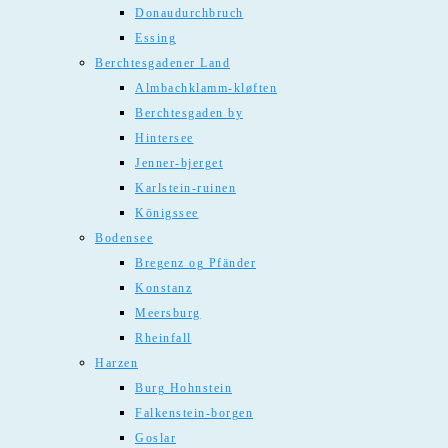
Donaudurchbruch
Essing
Berchtesgadener Land
Almbachklamm-kløften
Berchtesgaden by
Hintersee
Jenner-bjerget
Karlstein-ruinen
Königssee
Bodensee
Bregenz og Pfänder
Konstanz
Meersburg
Rheinfall
Harzen
Burg Hohnstein
Falkenstein-borgen
Goslar