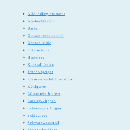
Alle indlæg om natur
Almbachklamm
Bastei
Donaus gennembrud
Donaus kilde
Externsteine
Hintersee
Kuhstall-hulen
Jenner-bjerget
Kleinwalsertal/Oberstdorf
Königssee
Lilienstein-bjerget
Loreley-klippen
Scheidegg i Allgäu
Schluchsee
Schwarzwassertal