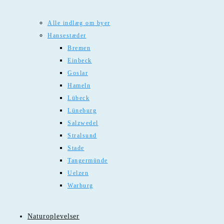
Alle indlæg om byer
Hansestæder
Bremen
Einbeck
Goslar
Hameln
Lübeck
Lüneburg
Salzwedel
Stralsund
Stade
Tangermünde
Uelzen
Warburg
Naturoplevelser