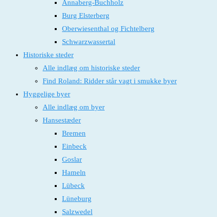
Annaberg-Buchholz
Burg Elsterberg
Oberwiesenthal og Fichtelberg
Schwarzwassertal
Historiske steder
Alle indlæg om historiske steder
Find Roland: Ridder står vagt i smukke byer
Hyggelige byer
Alle indlæg om byer
Hansestæder
Bremen
Einbeck
Goslar
Hameln
Lübeck
Lüneburg
Salzwedel