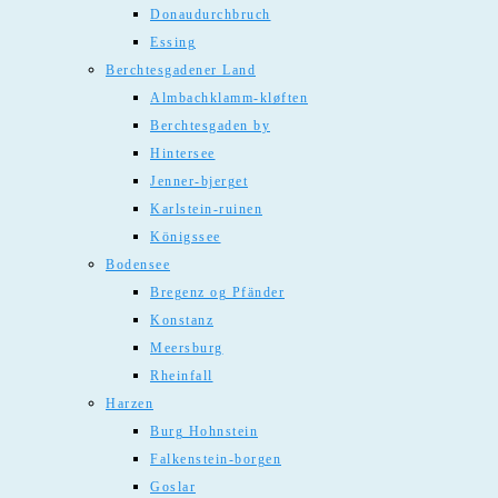
Donaudurchbruch
Essing
Berchtesgadener Land
Almbachklamm-kløften
Berchtesgaden by
Hintersee
Jenner-bjerget
Karlstein-ruinen
Königssee
Bodensee
Bregenz og Pfänder
Konstanz
Meersburg
Rheinfall
Harzen
Burg Hohnstein
Falkenstein-borgen
Goslar