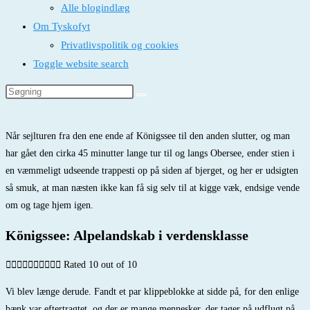
Alle blogindlæg
Om Tyskofyt
Privatlivspolitik og cookies
Toggle website search
Når sejlturen fra den ene ende af Königssee til den anden slutter, og man
har gået den cirka 45 minutter lange tur til og langs Obersee, ender stien i
en væmmeligt udseende trappesti op på siden af bjerget, og her er udsigten
så smuk, at man næsten ikke kan få sig selv til at kigge væk, endsige vende
om og tage hjem igen.
Königssee: Alpelandskab i verdensklasse










Rated 10 out of 10
Vi blev længe derude. Fandt et par klippeblokke at sidde på, for den enlige
bænk var eftertragtet, og der er mange mennesker, der tager på udflugt på