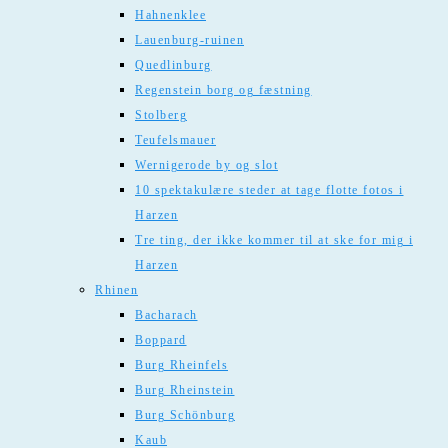
Hahnenklee
Lauenburg-ruinen
Quedlinburg
Regenstein borg og fæstning
Stolberg
Teufelsmauer
Wernigerode by og slot
10 spektakulære steder at tage flotte fotos i
Harzen
Tre ting, der ikke kommer til at ske for mig i
Harzen
Rhinen
Bacharach
Boppard
Burg Rheinfels
Burg Rheinstein
Burg Schönburg
Kaub