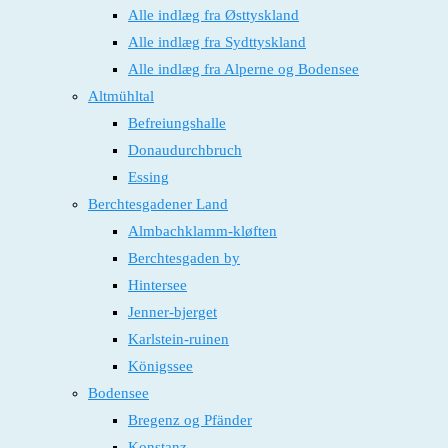
Alle indlæg fra Østtyskland
Alle indlæg fra Sydttyskland
Alle indlæg fra Alperne og Bodensee
Altmühltal
Befreiungshalle
Donaudurchbruch
Essing
Berchtesgadener Land
Almbachklamm-kløften
Berchtesgaden by
Hintersee
Jenner-bjerget
Karlstein-ruinen
Königssee
Bodensee
Bregenz og Pfänder
Konstanz