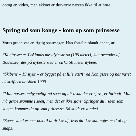
optog en video, men ekkoet er desværre næsten ikke til at høre…
Spring ud som konge - kom op som prinsesse
Vores guide var en rigtig spasmager. Han fortalte blandt andet, at:
*Königssee er Tysklands næstdybeste sø (195 meter), kun overgået af
Bodensee, der på dybeste sted er cirka 50 meter dybere.
*Skibene – 19 styks – er bygget på et lille værft ved Königssee og har været
elektrificerede siden 1909.
*Man passer omhyggeligt på søen og alt hvad der er sjovt, er forbudt. Man
må gerne svømme i søen, men det er ikke sjovt: Springer du i søen som
konge, kommer du op som prinsesse. Så koldt er vandet!
*Søens vand er rent nok til at drikke af, hvis du ikke kan nøjes med øl og
snaps.