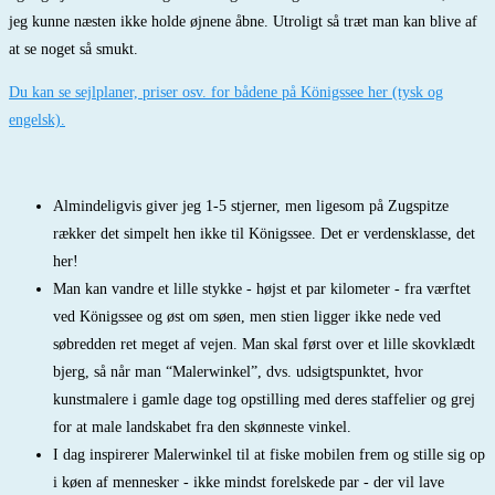
jeg kunne næsten ikke holde øjnene åbne. Utroligt så træt man kan blive af
at se noget så smukt.
Du kan se sejlplaner, priser osv. for bådene på Königssee her (tysk og
engelsk).
Almindeligvis giver jeg 1-5 stjerner, men ligesom på Zugspitze
rækker det simpelt hen ikke til Königssee. Det er verdensklasse, det
her!
Man kan vandre et lille stykke - højst et par kilometer - fra værftet
ved Königssee og øst om søen, men stien ligger ikke nede ved
søbredden ret meget af vejen. Man skal først over et lille skovklædt
bjerg, så når man “Malerwinkel”, dvs. udsigtspunktet, hvor
kunstmalere i gamle dage tog opstilling med deres staffelier og grej
for at male landskabet fra den skønneste vinkel.
I dag inspirerer Malerwinkel til at fiske mobilen frem og stille sig op
i køen af mennesker - ikke mindst forelskede par - der vil lave