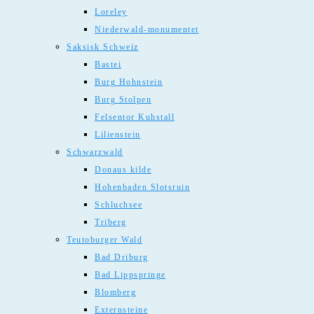
Loreley
Niederwald-monumentet
Saksisk Schweiz
Bastei
Burg Hohnstein
Burg Stolpen
Felsentor Kuhstall
Lilienstein
Schwarzwald
Donaus kilde
Hohenbaden Slotsruin
Schluchsee
Triberg
Teutoburger Wald
Bad Driburg
Bad Lippspringe
Blomberg
Externsteine