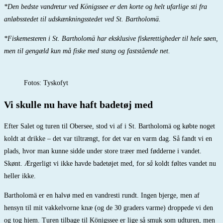
*Den bedste vandretur ved Königssee er den korte og helt ufarlige sti fra
anløbsstedet til udskænkningsstedet ved St. Bartholomä.
*Fiskemesteren i St. Bartholomä har eksklusive fiskerettigheder til hele søen,
men til gengæld kun må fiske med stang og faststående net.
Fotos: Tyskofyt
Vi skulle nu have haft badetøj med
Efter Salet og turen til Obersee, stod vi af i St. Bartholomä og købte noget
koldt at drikke – det var tiltrængt, for det var en varm dag. Så fandt vi en
plads, hvor man kunne sidde under store træer med fødderne i vandet.
Skønt. Ærgerligt vi ikke havde badetøjet med, for
så
koldt føltes vandet nu
heller ikke.
Bartholomä er en halvø med en vandresti rundt. Ingen bjerge, men af
hensyn til mit vakkelvorne knæ (og de 30 graders varme) droppede vi den
og tog hjem. Turen tilbage til Königssee er lige så smuk som udturen, men