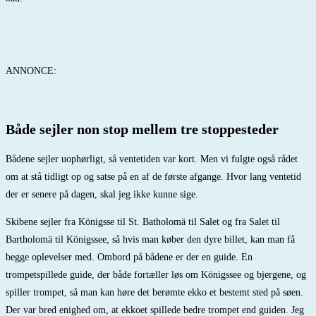
ANNONCE:
Både sejler non stop mellem tre stoppesteder
Bådene sejler uophørligt, så ventetiden var kort. Men vi fulgte også rådet
om at stå tidligt op og satse på en af de første afgange. Hvor lang ventetid
der er senere på dagen, skal jeg ikke kunne sige.
Skibene sejler fra Königsse til St. Batholomä til Salet og fra Salet til
Bartholomä til Königssee, så hvis man køber den dyre billet, kan man få
begge oplevelser med. Ombord på bådene er der en guide. En
trompetspillede guide, der både fortæller løs om Königssee og bjergene, og
spiller trompet, så man kan høre det berømte ekko et bestemt sted på søen.
Der var bred enighed om, at ekkoet spillede bedre trompet end guiden. Jeg