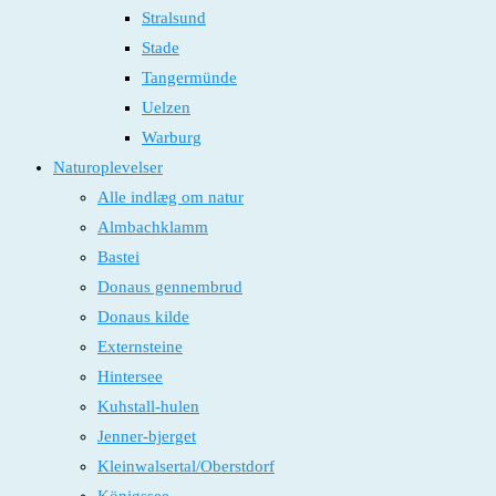
Stralsund
Stade
Tangermünde
Uelzen
Warburg
Naturoplevelser
Alle indlæg om natur
Almbachklamm
Bastei
Donaus gennembrud
Donaus kilde
Externsteine
Hintersee
Kuhstall-hulen
Jenner-bjerget
Kleinwalsertal/Oberstdorf