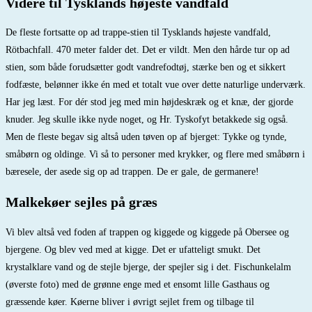
Videre til Tysklands højeste vandfald
De fleste fortsatte op ad trappe-stien til Tysklands højeste vandfald,
Rötbachfall. 470 meter falder det. Det er vildt. Men den hårde tur op ad
stien, som både forudsætter godt vandrefodtøj, stærke ben og et sikkert
fodfæste, belønner ikke én med et totalt vue over dette naturlige underværk.
Har jeg læst. For dér stod jeg med min højdeskræk og et knæ, der gjorde
knuder. Jeg skulle ikke nyde noget, og Hr. Tyskofyt betakkede sig også.
Men de fleste begav sig altså uden tøven op af bjerget: Tykke og tynde,
småbørn og oldinge. Vi så to personer med krykker, og flere med småbørn i
bæresele, der asede sig op ad trappen. De er gale, de germanere!
Malkekøer sejles på græs
Vi blev altså ved foden af trappen og kiggede og kiggede på Obersee og
bjergene. Og blev ved med at kigge. Det er ufatteligt smukt. Det
krystalklare vand og de stejle bjerge, der spejler sig i det. Fischunkelalm
(øverste foto) med de grønne enge med et ensomt lille Gasthaus og
græssende køer. Køerne bliver i øvrigt sejlet frem og tilbage til