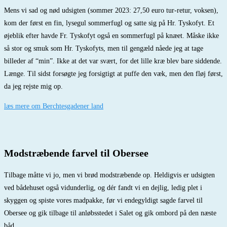
Mens vi sad og nød udsigten (sommer 2023: 27,50 euro tur-retur, voksen),
kom der først en fin, lysegul sommerfugl og satte sig på Hr. Tyskofyt. Et
øjeblik efter havde Fr. Tyskofyt også en sommerfugl på knæet. Måske ikke
så stor og smuk som Hr. Tyskofyts, men til gengæld nåede jeg at tage
billeder af “min”. Ikke at det var svært, for det lille kræ blev bare siddende.
Længe. Til sidst forsøgte jeg forsigtigt at puffe den væk, men den fløj først,
da jeg rejste mig op.
læs mere om Berchtesgadener land
Modstræbende farvel til Obersee
Tilbage måtte vi jo, men vi brød modstræbende op. Heldigvis er udsigten
ved bådehuset også vidunderlig, og dér fandt vi en dejlig, ledig plet i
skyggen og spiste vores madpakke, før vi endegyldigt sagde farvel til
Obersee og gik tilbage til anløbsstedet i Salet og gik ombord på den næste
båd.