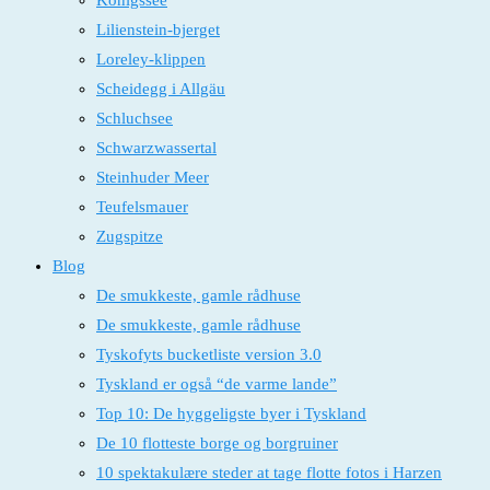
Königssee
Lilienstein-bjerget
Loreley-klippen
Scheidegg i Allgäu
Schluchsee
Schwarzwassertal
Steinhuder Meer
Teufelsmauer
Zugspitze
Blog
De smukkeste, gamle rådhuse
De smukkeste, gamle rådhuse
Tyskofyts bucketliste version 3.0
Tyskland er også “de varme lande”
Top 10: De hyggeligste byer i Tyskland
De 10 flotteste borge og borgruiner
10 spektakulære steder at tage flotte fotos i Harzen