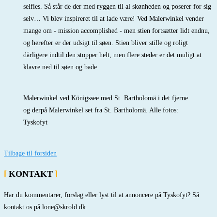
selfies. Så står de der med ryggen til al skønheden og poserer for sig
selv… Vi blev inspireret til at lade være! Ved Malerwinkel vender
mange om - mission accomplished - men stien fortsætter lidt endnu,
og herefter er der udsigt til søen. Stien bliver stille og roligt
dårligere indtil den stopper helt, men flere steder er det muligt at
klavre ned til søen og bade.
Malerwinkel ved Königssee med St. Bartholomä i det fjerne
og derpå Malerwinkel set fra St. Bartholomä. Alle fotos:
Tyskofyt
Tilbage til forsiden
KONTAKT
Har du kommentarer, forslag eller lyst til at annoncere på Tyskofyt? Så
kontakt os på lone@skrold.dk.