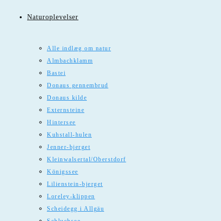
Naturoplevelser
Alle indlæg om natur
Almbachklamm
Bastei
Donaus gennembrud
Donaus kilde
Externsteine
Hintersee
Kuhstall-hulen
Jenner-bjerget
Kleinwalsertal/Oberstdorf
Königssee
Lilienstein-bjerget
Loreley-klippen
Scheidegg i Allgäu