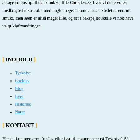
at tage en bus op til den smukke, lille Christlessee, hvor vi delte vores
medbragte frokostsalat med nogle meget tamme ænder. Stedet er enormt
smukt, men søen er altså meget lille, og set i bakspejlet skulle vi nok have
valgt kløftvandringen.
INDHOLD
Tyskofyt
Cookies
Blog
Byer
Historisk
Natur
KONTAKT
Har du kommentarer, forslag eller lyst til at annoncere på Tyskofyt? Så