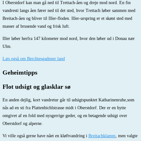
I Oberstdorf kan man gå ned til Trettach-åen og dreje mod nord. En fin
vandresti langs åen fører ned til det sted, hvor Trettach løber sammen med
Breitach-åen og bliver til Iller-floden. Iller-urspring er et skønt sted med
masser af brusende vand og frisk luft.
Iller løber herfra 147 kilometer mod nord, hvor den løber ud i Donau nær
Ulm.
Læs også om Berchtesgadener land
Geheimtipps
Flot udsigt og glasklar sø
En anden dejlig, kort vandretur går til udsigtspunktet Katharinenruhe,som
nås ad en sti fra Plattenbichlstrasse midt i Oberstdorf. Der er en hytte
omgivet af en fold med nysgerrige geder, og en betagende udsigt over
Oberstdorf og alperne.
Vi ville også gerne have nået en kløftvandring i
Breitachklamm
, men valgte