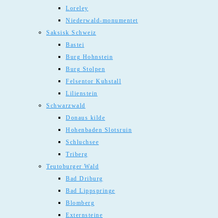
Loreley
Niederwald-monumentet
Saksisk Schweiz
Bastei
Burg Hohnstein
Burg Stolpen
Felsentor Kuhstall
Lilienstein
Schwarzwald
Donaus kilde
Hohenbaden Slotsruin
Schluchsee
Triberg
Teutoburger Wald
Bad Driburg
Bad Lippspringe
Blomberg
Externsteine