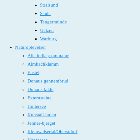
Stralsund
Stade
Tangermünde
Uelzen
Warburg
Naturoplevelser
Alle indlæg om natur
Almbachklamm
Bastei
Donaus gennembrud
Donaus kilde
Externsteine
Hintersee
Kuhstall-hulen
Jenner-bjerget
Kleinwalsertal/Oberstdorf