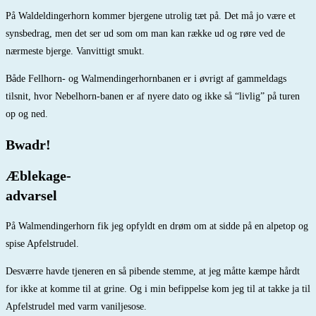
På Waldeldingerhorn kommer bjergene utrolig tæt på. Det må jo være et
synsbedrag, men det ser ud som om man kan række ud og røre ved de
nærmeste bjerge. Vanvittigt smukt.
Både Fellhorn- og Walmendingerhornbanen er i øvrigt af gammeldags
tilsnit, hvor Nebelhorn-banen er af nyere dato og ikke så “livlig” på turen
op og ned.
Bwadr!
Æblekage-
advarsel
På Walmendingerhorn fik jeg opfyldt en drøm om at sidde på en alpetop og
spise Apfelstrudel.
Desværre havde tjeneren en så pibende stemme, at jeg måtte kæmpe hårdt
for ikke at komme til at grine. Og i min befippelse kom jeg til at takke ja til
Apfelstrudel med varm vaniljesose.