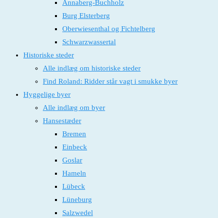
Annaberg-Buchholz
Burg Elsterberg
Oberwiesenthal og Fichtelberg
Schwarzwassertal
Historiske steder
Alle indlæg om historiske steder
Find Roland: Ridder står vagt i smukke byer
Hyggelige byer
Alle indlæg om byer
Hansestæder
Bremen
Einbeck
Goslar
Hameln
Lübeck
Lüneburg
Salzwedel