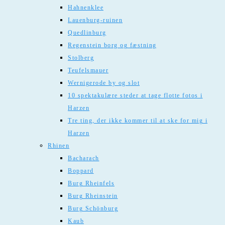
Hahnenklee
Lauenburg-ruinen
Quedlinburg
Regenstein borg og fæstning
Stolberg
Teufelsmauer
Wernigerode by og slot
10 spektakulære steder at tage flotte fotos i
Harzen
Tre ting, der ikke kommer til at ske for mig i
Harzen
Rhinen
Bacharach
Boppard
Burg Rheinfels
Burg Rheinstein
Burg Schönburg
Kaub