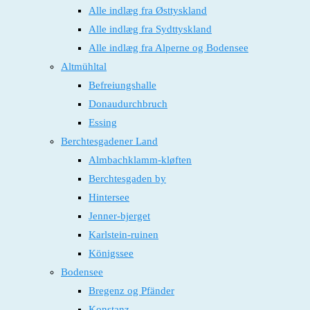
Alle indlæg fra Østtyskland
Alle indlæg fra Sydttyskland
Alle indlæg fra Alperne og Bodensee
Altmühltal
Befreiungshalle
Donaudurchbruch
Essing
Berchtesgadener Land
Almbachklamm-kløften
Berchtesgaden by
Hintersee
Jenner-bjerget
Karlstein-ruinen
Königssee
Bodensee
Bregenz og Pfänder
Konstanz