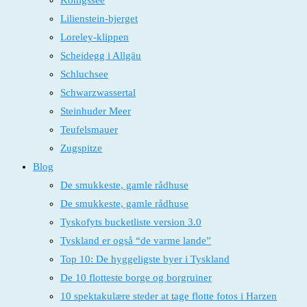
Königssee
Lilienstein-bjerget
Loreley-klippen
Scheidegg i Allgäu
Schluchsee
Schwarzwassertal
Steinhuder Meer
Teufelsmauer
Zugspitze
Blog
De smukkeste, gamle rådhuse
De smukkeste, gamle rådhuse
Tyskofyts bucketliste version 3.0
Tyskland er også “de varme lande”
Top 10: De hyggeligste byer i Tyskland
De 10 flotteste borge og borgruiner
10 spektakulære steder at tage flotte fotos i Harzen