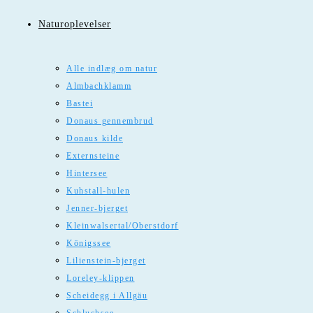
Naturoplevelser
Alle indlæg om natur
Almbachklamm
Bastei
Donaus gennembrud
Donaus kilde
Externsteine
Hintersee
Kuhstall-hulen
Jenner-bjerget
Kleinwalsertal/Oberstdorf
Königssee
Lilienstein-bjerget
Loreley-klippen
Scheidegg i Allgäu