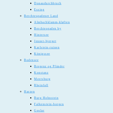
Donaudurchbruch
Essing
Berchtesgadener Land
Almbachklamm-kløften
Berchtesgaden by
Hintersee
Jenner-bjerget
Karlstein-ruinen
Königssee
Bodensee
Bregenz og Pfänder
Konstanz
Meersburg
Rheinfall
Harzen
Burg Hohnstein
Falkenstein-borgen
Goslar