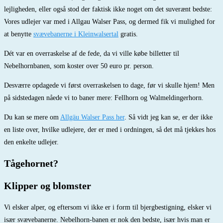
lejligheden, eller også stod der faktisk ikke noget om det suverænt bedste:
Vores udlejer var med i Allgau Walser Pass, og dermed fik vi mulighed for
at benytte
svævebanerne i Kleinwalsertal
gratis.
Dét var en overraskelse af de fede, da vi ville købe billetter til
Nebelhornbanen, som koster over 50 euro pr. person.
Desværre opdagede vi først overraskelsen to dage, før vi skulle hjem! Men
på sidstedagen nåede vi to baner mere: Fellhorn og Walmeldingerhorn.
Du kan se mere om
Allgäu Walser Pass her
. Så vidt jeg kan se, er der ikke
en liste over, hvilke udlejere, der er med i ordningen, så det må tjekkes hos
den enkelte udlejer.
Tågehornet?
Klipper og blomster
Vi elsker alper, og eftersom vi ikke er i form til bjergbestigning, elsker vi
især svævebanerne. Nebelhorn-banen er nok den bedste, især hvis man er