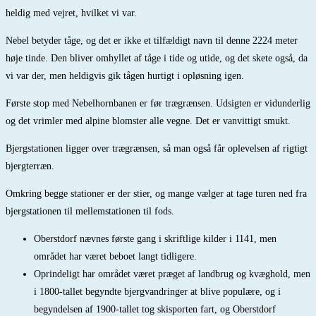
heldig med vejret, hvilket vi var.
Nebel betyder tåge, og det er ikke et tilfældigt navn til denne 2224 meter
høje tinde. Den bliver omhyllet af tåge i tide og utide, og det skete også, da
vi var der, men heldigvis gik tågen hurtigt i opløsning igen.
Første stop med Nebelhornbanen er før trægrænsen. Udsigten er vidunderlig
og det vrimler med alpine blomster alle vegne. Det er vanvittigt smukt.
Bjergstationen ligger over trægrænsen, så man også får oplevelsen af rigtigt
bjergterræn.
Omkring begge stationer er der stier, og mange vælger at tage turen ned fra
bjergstationen til mellemstationen til fods.
Oberstdorf nævnes første gang i skriftlige kilder i 1141, men
området har været beboet langt tidligere.
Oprindeligt har området været præget af landbrug og kvæghold, men
i 1800-tallet begyndte bjergvandringer at blive populære, og i
begyndelsen af 1900-tallet tog skisporten fart, og Oberstdorf