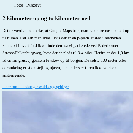
Fotos: Tyskofyt
2 kilometer op og to kilometer ned
Det er værd at bemærke, at Google Maps tror, man kan køre næsten helt op
til ruinen. Det kan man ikke. Hvis der er en p-plads et sted i nærheden
kunne vi i hvert fald ikke finde den, så vi parkerede ved Paderborner
Strasse/Falkenburgweg, hvor der er plads til 3-4 biler. Herfra er der 1,9 km
ad en fin grusvej gennem løvskov op til borgen. De sidste 100 meter eller
deromkring er stien stejl og ujævn, men ellers er turen ikke voldsomt
anstrengende.
mere om teutoburger wald-eggegebirge