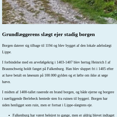
Grundlæggerens slægt ejer stadig borgen
Borgen daterer sig tilbage til 1194 og blev bygget af den lokale adelsslægt
Lippe.
I forbindelse med en arvefølgekrig i 1403-1407 blev hertug Heinrich I af
Braunschweig holdt fanget på Falkenburg. Han blev sluppet fri i 1405 efter
at have betalt en løsesum på 100.000 gylden og et løfte om ikke at søge
hævn.
I midten af 1400-tallet raserede en brand borgen, og både ejerne og borgere
i nærliggende Berlebeck hentede sten fra ruinen til byggeri. Borgen har
siden henligget som ruin, men er fortsat i Lippe-slægtens eje.
Falkenburg har været belejret to gange, men er aldrig blevet indtaget