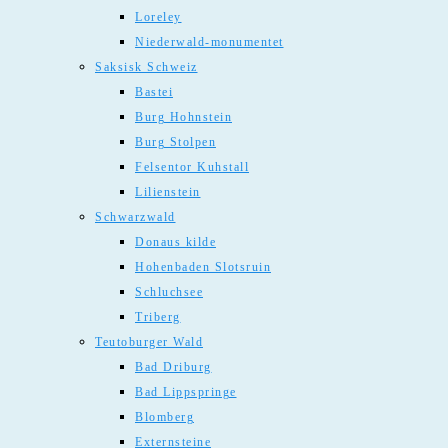
Loreley
Niederwald-monumentet
Saksisk Schweiz
Bastei
Burg Hohnstein
Burg Stolpen
Felsentor Kuhstall
Lilienstein
Schwarzwald
Donaus kilde
Hohenbaden Slotsruin
Schluchsee
Triberg
Teutoburger Wald
Bad Driburg
Bad Lippspringe
Blomberg
Externsteine