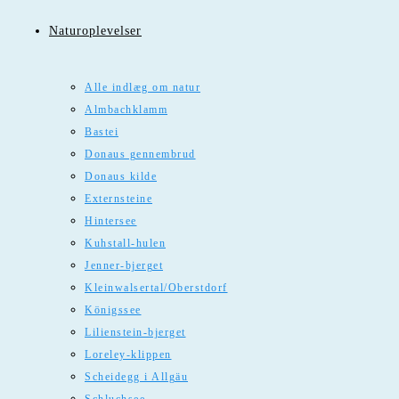
Naturoplevelser
Alle indlæg om natur
Almbachklamm
Bastei
Donaus gennembrud
Donaus kilde
Externsteine
Hintersee
Kuhstall-hulen
Jenner-bjerget
Kleinwalsertal/Oberstdorf
Königssee
Lilienstein-bjerget
Loreley-klippen
Scheidegg i Allgäu