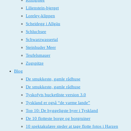
Königssee
Lilienstein-bjerget
Loreley-klippen
Scheidegg i Allgäu
Schluchsee
Schwarzwassertal
Steinhuder Meer
Teufelsmauer
Zugspitze
Blog
De smukkeste, gamle rådhuse
De smukkeste, gamle rådhuse
Tyskofyts bucketliste version 3.0
Tyskland er også “de varme lande”
Top 10: De hyggeligste byer i Tyskland
De 10 flotteste borge og borgruiner
10 spektakulære steder at tage flotte fotos i Harzen