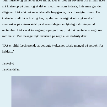
Ydermurene og tårnet er ikke sikret. Der er blot en advarsel om at man ikke
må klatre op på dem, og at det er med livet som indsats, hvis man gør det
alligevel. Det afskrækkede ikke alle besøgende, da vi besøgte ruinen. De
klatrede rundt både hist og her, og der var iøvrigt et utroligt rend af
mennesker på ruinen sidst på eftermiddagen en lørdag i slutningen af
september. Det var ikke engang supergodt vejr, faktisk ventede vi regn når
som helst. Men besøget bød hverken på regn eller dødsulykker.
“Det er altid fascinerende at betragte tyskernes totale mangel på respekt for
højder..."
Tyskofyt
Tysklandsfan