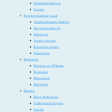
Donaudurchbruch
Essing
Berchtesgadener Land
Almbachklamm-kløften
Berchtesgaden by
Hintersee
Jenner-bjerget
Karlstein-ruinen
Königssee
Bodensee
Bregenz og Pfänder
Konstanz
Meersburg
Rheinfall
Harzen
Burg Hohnstein
Falkenstein-borgen
Goslar