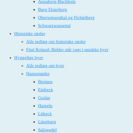
Annaberg-Buchholz
Burg Elsterberg
Oberwiesenthal og Fichtelberg
Schwarzwassertal
Historiske steder
Alle indlæg om historiske steder
Find Roland: Ridder står vagt i smukke byer
Hyggelige byer
Alle indlæg om byer
Hansestæder
Bremen
Einbeck
Goslar
Hameln
Lübeck
Lüneburg
Salzwedel