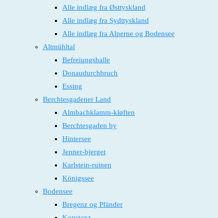
Alle indlæg fra Østtyskland
Alle indlæg fra Sydttyskland
Alle indlæg fra Alperne og Bodensee
Altmühltal
Befreiungshalle
Donaudurchbruch
Essing
Berchtesgadener Land
Almbachklamm-kløften
Berchtesgaden by
Hintersee
Jenner-bjerget
Karlstein-ruinen
Königssee
Bodensee
Bregenz og Pfänder
Konstanz