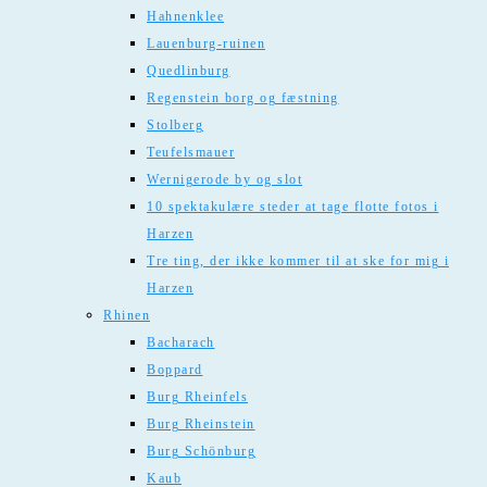
Hahnenklee
Lauenburg-ruinen
Quedlinburg
Regenstein borg og fæstning
Stolberg
Teufelsmauer
Wernigerode by og slot
10 spektakulære steder at tage flotte fotos i
Harzen
Tre ting, der ikke kommer til at ske for mig i
Harzen
Rhinen
Bacharach
Boppard
Burg Rheinfels
Burg Rheinstein
Burg Schönburg
Kaub