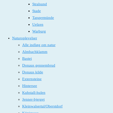
Stralsund
Stade
Tangermünde
Uelzen
Warburg
Naturoplevelser
Alle indlæg om natur
Almbachklamm
Bastei
Donaus gennembrud
Donaus kilde
Externsteine
Hintersee
Kuhstall-hulen
Jenner-bjerget
Kleinwalsertal/Oberstdorf