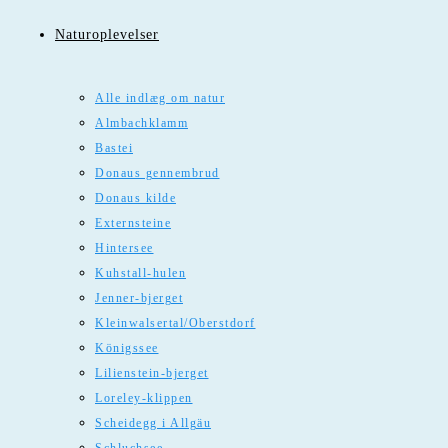
Naturoplevelser
Alle indlæg om natur
Almbachklamm
Bastei
Donaus gennembrud
Donaus kilde
Externsteine
Hintersee
Kuhstall-hulen
Jenner-bjerget
Kleinwalsertal/Oberstdorf
Königssee
Lilienstein-bjerget
Loreley-klippen
Scheidegg i Allgäu