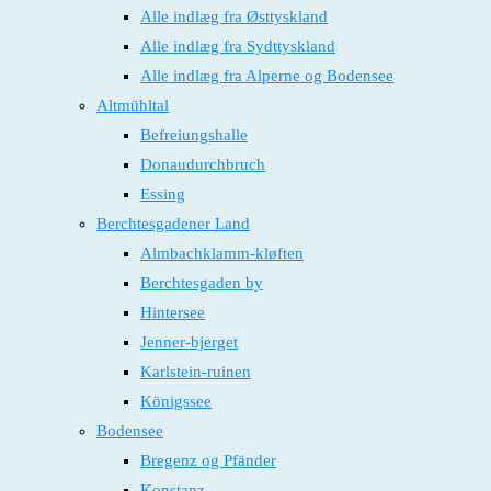
Alle indlæg fra Østtyskland
Alle indlæg fra Sydttyskland
Alle indlæg fra Alperne og Bodensee
Altmühltal
Befreiungshalle
Donaudurchbruch
Essing
Berchtesgadener Land
Almbachklamm-kløften
Berchtesgaden by
Hintersee
Jenner-bjerget
Karlstein-ruinen
Königssee
Bodensee
Bregenz og Pfänder
Konstanz