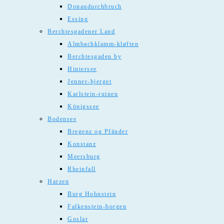
Donaudurchbruch
Essing
Berchtesgadener Land
Almbachklamm-kløften
Berchtesgaden by
Hintersee
Jenner-bjerget
Karlstein-ruinen
Königssee
Bodensee
Bregenz og Pfänder
Konstanz
Meersburg
Rheinfall
Harzen
Burg Hohnstein
Falkenstein-borgen
Goslar