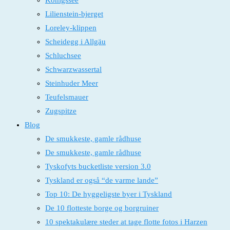
Königssee
Lilienstein-bjerget
Loreley-klippen
Scheidegg i Allgäu
Schluchsee
Schwarzwassertal
Steinhuder Meer
Teufelsmauer
Zugspitze
Blog
De smukkeste, gamle rådhuse
De smukkeste, gamle rådhuse
Tyskofyts bucketliste version 3.0
Tyskland er også “de varme lande”
Top 10: De hyggeligste byer i Tyskland
De 10 flotteste borge og borgruiner
10 spektakulære steder at tage flotte fotos i Harzen