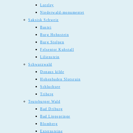
Loreley
Niederwald-monumentet
Saksisk Schweiz
Bastei
Burg Hohnstein
Burg Stolpen
Felsentor Kuhstall
Lilienstein
Schwarzwald
Donaus kilde
Hohenbaden Slotsruin
Schluchsee
Triberg
Teutoburger Wald
Bad Driburg
Bad Lippspringe
Blomberg
Externsteine