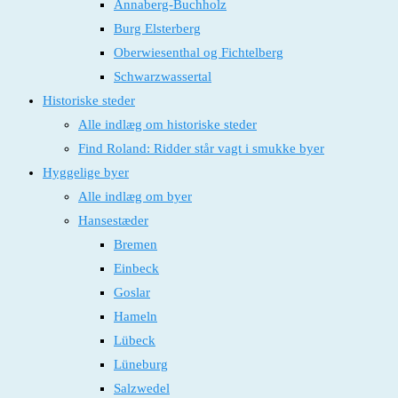
Annaberg-Buchholz
Burg Elsterberg
Oberwiesenthal og Fichtelberg
Schwarzwassertal
Historiske steder
Alle indlæg om historiske steder
Find Roland: Ridder står vagt i smukke byer
Hyggelige byer
Alle indlæg om byer
Hansestæder
Bremen
Einbeck
Goslar
Hameln
Lübeck
Lüneburg
Salzwedel