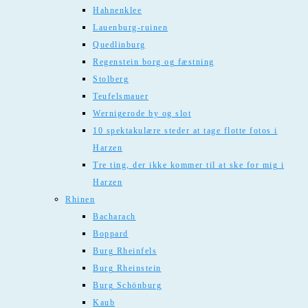
Hahnenklee
Lauenburg-ruinen
Quedlinburg
Regenstein borg og fæstning
Stolberg
Teufelsmauer
Wernigerode by og slot
10 spektakulære steder at tage flotte fotos i
Harzen
Tre ting, der ikke kommer til at ske for mig i
Harzen
Rhinen
Bacharach
Boppard
Burg Rheinfels
Burg Rheinstein
Burg Schönburg
Kaub