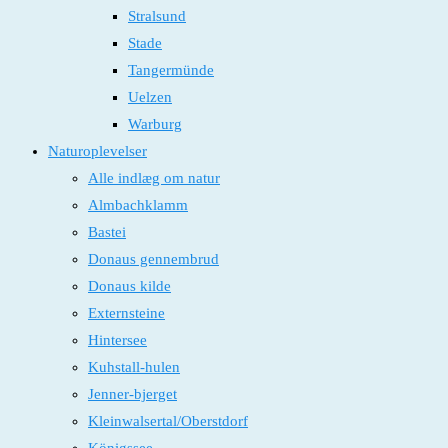
Stralsund
Stade
Tangermünde
Uelzen
Warburg
Naturoplevelser
Alle indlæg om natur
Almbachklamm
Bastei
Donaus gennembrud
Donaus kilde
Externsteine
Hintersee
Kuhstall-hulen
Jenner-bjerget
Kleinwalsertal/Oberstdorf