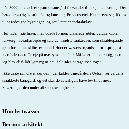
I år 2000 blev Uelzens gamle banegård forvandlet til noget helt særligt. Den
berømte østrigske arkitekt og kunstner, Friedensreich Hundertwasser, fik lov
til at redesigne bygningen, og resultatet er spektakulært.
Her ingen lige linjer, men buede former, glaserede søjler, gyldne kupler,
farverigt mosaikarbejde og selv de mindste funktioner, som skraldespande
og informationsskilte, er holdt i Hundertwassers organiske formsprog, så
man hele tiden får øje på nye, sjove detaljer. Måske er det bare mig, men
jeg blev altså lidt køresyg af det, helt uden at tage med toget.
Ikke desto mindre er der dem, der kalder banegården i Uelzen for verdens
smukkeste banegård, og det skal de naturligvis have lov til at mene.
Seværdig er den under alle omstændigheder.
Hundertwasser
Berømt arkitekt