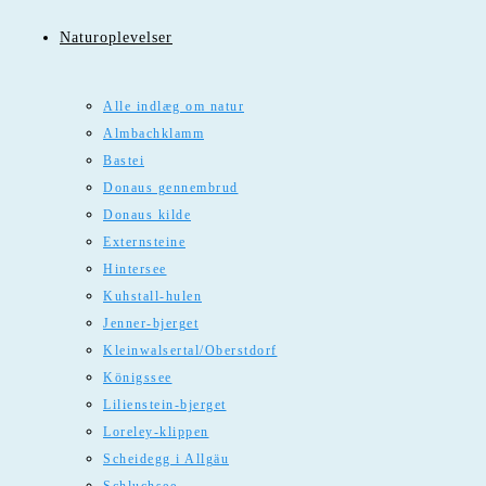
Naturoplevelser
Alle indlæg om natur
Almbachklamm
Bastei
Donaus gennembrud
Donaus kilde
Externsteine
Hintersee
Kuhstall-hulen
Jenner-bjerget
Kleinwalsertal/Oberstdorf
Königssee
Lilienstein-bjerget
Loreley-klippen
Scheidegg i Allgäu