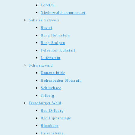
Loreley
Niederwald-monumentet
Saksisk Schweiz
Bastei
Burg Hohnstein
Burg Stolpen
Felsentor Kuhstall
Lilienstein
Schwarzwald
Donaus kilde
Hohenbaden Slotsruin
Schluchsee
Triberg
Teutoburger Wald
Bad Driburg
Bad Lippspringe
Blomberg
Externsteine