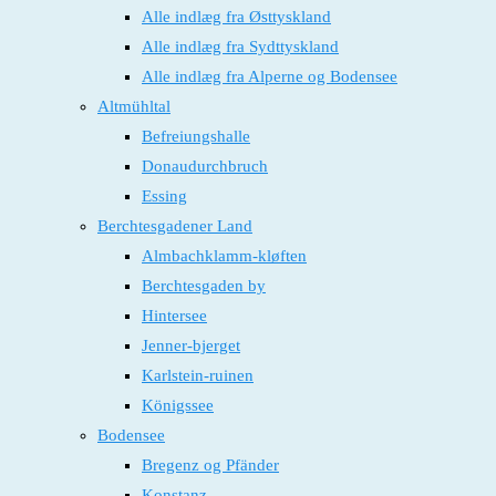
Alle indlæg fra Østtyskland
Alle indlæg fra Sydttyskland
Alle indlæg fra Alperne og Bodensee
Altmühltal
Befreiungshalle
Donaudurchbruch
Essing
Berchtesgadener Land
Almbachklamm-kløften
Berchtesgaden by
Hintersee
Jenner-bjerget
Karlstein-ruinen
Königssee
Bodensee
Bregenz og Pfänder
Konstanz