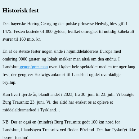
Historisk fest
Den bayerske Hertug Georg og den polske prinsesse Hedwig blev gift i
1475. Festen kostede
61.000 gylden, hvilket omregnet til nutidig købekraft
svarer til 160 mio. kr.
En af de største fester nogen sinde i højmiddelalderens Europa med
omkring 9000 gæster, og lokalt snakker man altså om den endnu. I
Landshut
genopfører man
oven i købet hele spektaklet med en tre uger lang
fest, der gengiver Hedwigs ankomst til Landshut og det overdådige
bryllup.
Kun hvert fjerde år, blandt andet i 2023, fra 30. juni til 23. juli. Vi besøgte
Burg Trausnitz 23. juni. Vi, der altid har ønsket os at opleve et
middelaldermarked i Tyskland…
NB: Der er også en (mindre) Burg Trausnitz godt 100 km nord for
Landshut, i landsbyen Trausnitz ved floden Pfreimd. Den har Tyskofyt ikke
besøgt (endnu).