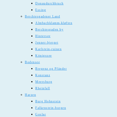
Donaudurchbruch
Essing
Berchtesgadener Land
Almbachklamm-kløften
Berchtesgaden by
Hintersee
Jenner-bjerget
Karlstein-ruinen
Königssee
Bodensee
Bregenz og Pfänder
Konstanz
Meersburg
Rheinfall
Harzen
Burg Hohnstein
Falkenstein-borgen
Goslar