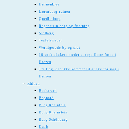
Hahnenklee
Lauenburg-ruinen
Quedlinburg
Regenstein borg og fæstning
Stolberg
Teufelsmauer
Wernigerode by og slot
10 spektakulære steder at tage flotte fotos i
Harzen
Tre ting, der ikke kommer til at ske for mig i
Harzen
Rhinen
Bacharach
Boppard
Burg Rheinfels
Burg Rheinstein
Burg Schönburg
Kaub