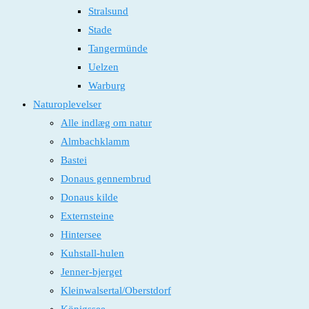
Stralsund
Stade
Tangermünde
Uelzen
Warburg
Naturoplevelser
Alle indlæg om natur
Almbachklamm
Bastei
Donaus gennembrud
Donaus kilde
Externsteine
Hintersee
Kuhstall-hulen
Jenner-bjerget
Kleinwalsertal/Oberstdorf