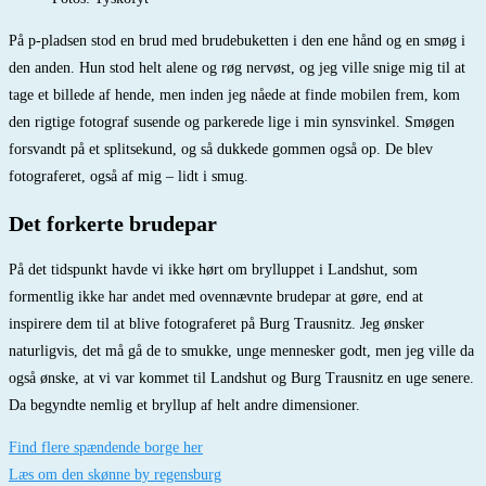
På p-pladsen stod en brud med brudebuketten i den ene hånd og en smøg i
den anden. Hun stod helt alene og røg nervøst, og jeg ville snige mig til at
tage et billede af hende, men inden jeg nåede at finde mobilen frem, kom
den rigtige fotograf susende og parkerede lige i min synsvinkel. Smøgen
forsvandt på et splitsekund, og så dukkede gommen også op. De blev
fotograferet, også af mig – lidt i smug.
Det forkerte brudepar
På det tidspunkt havde vi ikke hørt om brylluppet i Landshut, som
formentlig ikke har andet med ovennævnte brudepar at gøre, end at
inspirere dem til at blive fotograferet på Burg Trausnitz. Jeg ønsker
naturligvis, det må gå de to smukke, unge mennesker godt, men jeg ville da
også ønske, at vi var kommet til Landshut og Burg Trausnitz en uge senere.
Da begyndte nemlig et bryllup af helt andre dimensioner.
Find flere spændende borge her
Læs om den skønne by regensburg