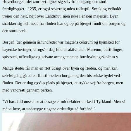
Hovedborgen, der stort set ligner sig selv fra dengang den stod
færdigbygget i 1235, er også seværdig uden rollespil. Smuk og velholdt
troner den højt, højt over Landshut, men ikke i ensom majestæt. Byen
strækker sig helt nede fra floden Isar og op på bjerget rundt om borgen og
den store park.
Borgen, der gennem århundreder var magtens centrum og hjemsted for
bayerske hertuger, er også i dag fuld af aktiviteter: Museum, udstillinger,
spisested, offentlige og private arrangementer, bueskydningsskole m.v.
Mange steder får man en flot udsigt over byen og floden, og man kan
selvfølgelig gå ad en fin sti mellem borgen og den historiske bydel ved
floden. Der er dog også p-plads på bjerget, et stykke vej fra borgen, men
med vandresti gennem parken.
“Vi har altid ønsket os at besøge et middelaldermarked i Tyskland. Men så
må vi lære, at undersøge tingene ordentligt på forhånd."