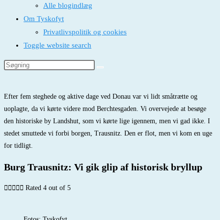
Alle blogindlæg
Om Tyskofyt
Privatlivspolitik og cookies
Toggle website search
Efter fem steghede og aktive dage ved Donau var vi lidt småtrætte og
uoplagte, da vi kørte videre mod Berchtesgaden. Vi overvejede at besøge
den historiske by Landshut, som vi kørte lige igennem, men vi gad ikke. I
stedet smuttede vi forbi borgen, Trausnitz. Den er flot, men vi kom en uge
for tidligt.
Burg Trausnitz: Vi gik glip af historisk bryllup





Rated 4 out of 5
Fotos: Tyskofyt