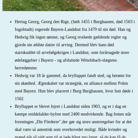
Hertug Georg, Georg den Rige, (født 1455 i Burghausen, død 1503 i
Ingolstadt) regerede Bayern-Landshut fra 1479 til sin død. Han og
Hedwig fik ingen sønner, og Georg trodsede gældende regler og
gjorde sin ældste datter til arving. Dermed blev hans død
startskuddet til arvefølgekrigen i Landshut, som forårsagede store
ødelæggelser i Bayern - og afsluttede Wittelsbach-slægtens
herredømme.
Hedwig var 18 år gammel, da brylluppet fandt sted, og berømt for
sin skønhed. Ægteskabet var strategisk, en alliance mellem Polen
med Bayern. Hun blev placeret i Burg Burghausen, hvor hun døde i
1502.
Brylluppet er blevet fejret i Landshut siden 1903, og er i dag en
kæmpe middelalder-byfest med 2400 medvirkende. Bag festen står
foreningen „Die Förderer",der gør sig store anstrengelser for at det
skal være så autentisk som overhovedet muligt. Både kvinder og
mænd går så vidt som til at lade håret gro langt, så de kan få de