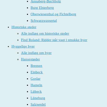
Annaberg-Buchholz
Burg Elsterberg
Oberwiesenthal og Fichtelberg
Schwarzwassertal
Historiske steder
Alle indlæg om historiske steder
Find Roland: Ridder står vagt i smukke byer
Hyggelige byer
Alle indlæg om byer
Hansestæder
Bremen
Einbeck
Goslar
Hameln
Lübeck
Lüneburg
Salzwedel