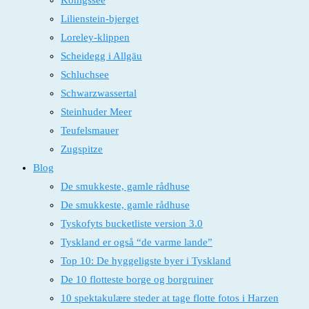
Königssee
Lilienstein-bjerget
Loreley-klippen
Scheidegg i Allgäu
Schluchsee
Schwarzwassertal
Steinhuder Meer
Teufelsmauer
Zugspitze
Blog
De smukkeste, gamle rådhuse
De smukkeste, gamle rådhuse
Tyskofyts bucketliste version 3.0
Tyskland er også “de varme lande”
Top 10: De hyggeligste byer i Tyskland
De 10 flotteste borge og borgruiner
10 spektakulære steder at tage flotte fotos i Harzen