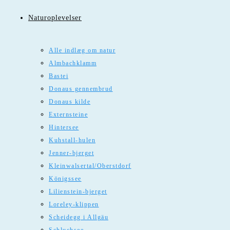
Naturoplevelser
Alle indlæg om natur
Almbachklamm
Bastei
Donaus gennembrud
Donaus kilde
Externsteine
Hintersee
Kuhstall-hulen
Jenner-bjerget
Kleinwalsertal/Oberstdorf
Königssee
Lilienstein-bjerget
Loreley-klippen
Scheidegg i Allgäu