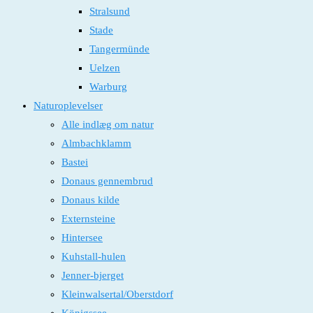
Stralsund
Stade
Tangermünde
Uelzen
Warburg
Naturoplevelser
Alle indlæg om natur
Almbachklamm
Bastei
Donaus gennembrud
Donaus kilde
Externsteine
Hintersee
Kuhstall-hulen
Jenner-bjerget
Kleinwalsertal/Oberstdorf