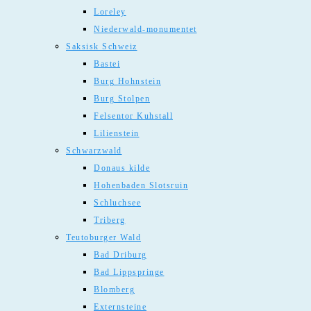
Loreley
Niederwald-monumentet
Saksisk Schweiz
Bastei
Burg Hohnstein
Burg Stolpen
Felsentor Kuhstall
Lilienstein
Schwarzwald
Donaus kilde
Hohenbaden Slotsruin
Schluchsee
Triberg
Teutoburger Wald
Bad Driburg
Bad Lippspringe
Blomberg
Externsteine