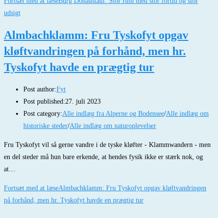
Fortsæt med at læse
Burg Donaustauf: Stor ruin med stor fortid og stor
udsigt
Almbachklamm: Fru Tyskofyt opgav
kløftvandringen på forhånd, men hr.
Tyskofyt havde en prægtig tur
Post author:
Fyt
Post published:
27. juli 2023
Post category:
Alle indlæg fra Alperne og Bodensee
/
Alle indlæg om
historiske steder
/
Alle indlæg om naturoplevelser
Fru Tyskofyt vil så gerne vandre i de tyske kløfter - Klammwandern - men
en del steder må hun bare erkende, at hendes fysik ikke er stærk nok, og
at…
Fortsæt med at læse
Almbachklamm: Fru Tyskofyt opgav kløftvandringen
på forhånd, men hr. Tyskofyt havde en prægtig tur