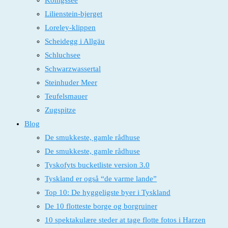
Königssee
Lilienstein-bjerget
Loreley-klippen
Scheidegg i Allgäu
Schluchsee
Schwarzwassertal
Steinhuder Meer
Teufelsmauer
Zugspitze
Blog
De smukkeste, gamle rådhuse
De smukkeste, gamle rådhuse
Tyskofyts bucketliste version 3.0
Tyskland er også “de varme lande”
Top 10: De hyggeligste byer i Tyskland
De 10 flotteste borge og borgruiner
10 spektakulære steder at tage flotte fotos i Harzen