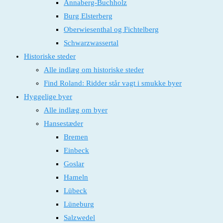
Annaberg-Buchholz
Burg Elsterberg
Oberwiesenthal og Fichtelberg
Schwarzwassertal
Historiske steder
Alle indlæg om historiske steder
Find Roland: Ridder står vagt i smukke byer
Hyggelige byer
Alle indlæg om byer
Hansestæder
Bremen
Einbeck
Goslar
Hameln
Lübeck
Lüneburg
Salzwedel