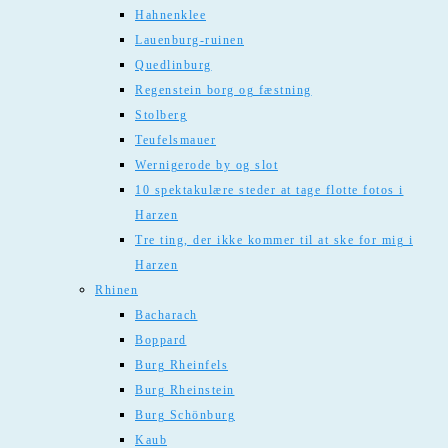
Hahnenklee
Lauenburg-ruinen
Quedlinburg
Regenstein borg og fæstning
Stolberg
Teufelsmauer
Wernigerode by og slot
10 spektakulære steder at tage flotte fotos i
Harzen
Tre ting, der ikke kommer til at ske for mig i
Harzen
Rhinen
Bacharach
Boppard
Burg Rheinfels
Burg Rheinstein
Burg Schönburg
Kaub