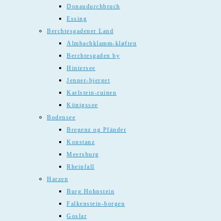
Donaudurchbruch
Essing
Berchtesgadener Land
Almbachklamm-kløften
Berchtesgaden by
Hintersee
Jenner-bjerget
Karlstein-ruinen
Königssee
Bodensee
Bregenz og Pfänder
Konstanz
Meersburg
Rheinfall
Harzen
Burg Hohnstein
Falkenstein-borgen
Goslar