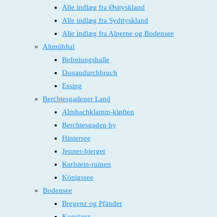
Alle indlæg fra Østtyskland
Alle indlæg fra Sydttyskland
Alle indlæg fra Alperne og Bodensee
Altmühltal
Befreiungshalle
Donaudurchbruch
Essing
Berchtesgadener Land
Almbachklamm-kløften
Berchtesgaden by
Hintersee
Jenner-bjerget
Karlstein-ruinen
Königssee
Bodensee
Bregenz og Pfänder
Konstanz