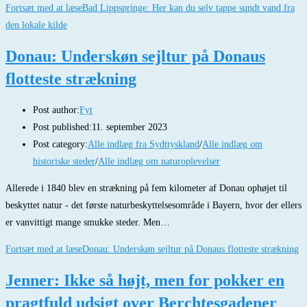
Fortsæt med at læse
Bad Lippspringe: Her kan du selv tappe sundt vand fra
den lokale kilde
Donau: Underskøn sejltur på Donaus
flotteste strækning
Post author:
Fyt
Post published:
11. september 2023
Post category:
Alle indlæg fra Sydttyskland
/
Alle indlæg om
historiske steder
/
Alle indlæg om naturoplevelser
Allerede i 1840 blev en strækning på fem kilometer af Donau ophøjet til
beskyttet natur - det første naturbeskyttelsesområde i Bayern, hvor der ellers
er vanvittigt mange smukke steder. Men…
Fortsæt med at læse
Donau: Underskøn sejltur på Donaus flotteste strækning
Jenner: Ikke så højt, men for pokker en
pragtfuld udsigt over Berchtesgadener