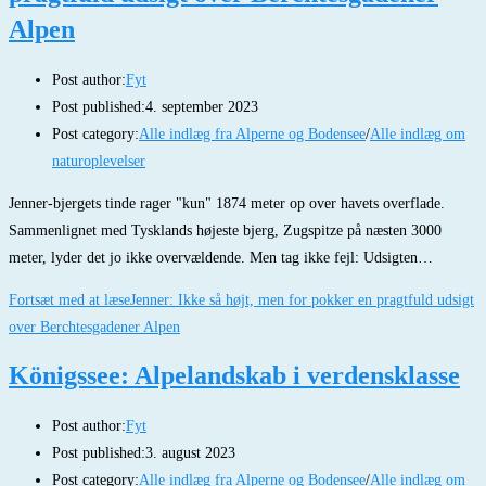
Alpen
Post author:
Fyt
Post published:
4. september 2023
Post category:
Alle indlæg fra Alperne og Bodensee
/
Alle indlæg om
naturoplevelser
Jenner-bjergets tinde rager "kun" 1874 meter op over havets overflade.
Sammenlignet med Tysklands højeste bjerg, Zugspitze på næsten 3000
meter, lyder det jo ikke overvældende. Men tag ikke fejl: Udsigten…
Fortsæt med at læse
Jenner: Ikke så højt, men for pokker en pragtfuld udsigt
over Berchtesgadener Alpen
Königssee: Alpelandskab i verdensklasse
Post author:
Fyt
Post published:
3. august 2023
Post category:
Alle indlæg fra Alperne og Bodensee
/
Alle indlæg om