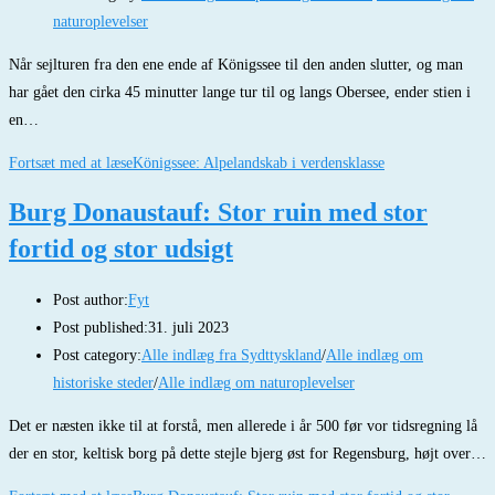
naturoplevelser
Når sejlturen fra den ene ende af Königssee til den anden slutter, og man
har gået den cirka 45 minutter lange tur til og langs Obersee, ender stien i
en…
Fortsæt med at læse
Königssee: Alpelandskab i verdensklasse
Burg Donaustauf: Stor ruin med stor
fortid og stor udsigt
Post author:
Fyt
Post published:
31. juli 2023
Post category:
Alle indlæg fra Sydttyskland
/
Alle indlæg om
historiske steder
/
Alle indlæg om naturoplevelser
Det er næsten ikke til at forstå, men allerede i år 500 før vor tidsregning lå
der en stor, keltisk borg på dette stejle bjerg øst for Regensburg, højt over…