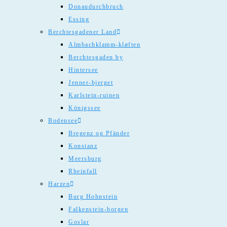
Donaudurchbruch
Essing
Berchtesgadener Land
Almbachklamm-kløften
Berchtesgaden by
Hintersee
Jenner-bjerget
Karlstein-ruinen
Königssee
Bodensee
Bregenz og Pfänder
Konstanz
Meersburg
Rheinfall
Harzen
Burg Hohnstein
Falkenstein-borgen
Goslar