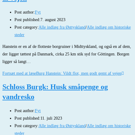
Post author:
Fyt
Post published:
7. august 2023
Post category:
Alle indlæg fra Østtyskland
/
Alle indlæg om historiske
steder
Hanstein er en af de flotteste borgruiner i Midttyskland, og også en af dem,
der ligger tættest på Danmark, cirka 25 km stik syd for Göttingen. Borgen
ligger så langt…
Fortsæt med at læse
Burg Hanstein: Vildt flot, men godt gemt af vejen
Schloss Burgk: Husk småpenge og
vandresko
Post author:
Fyt
Post published:
11. juli 2023
Post category:
Alle indlæg fra Østtyskland
/
Alle indlæg om historiske
steder