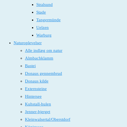
Stralsund
Stade
Tangermünde
Uelzen
Warburg
Naturoplevelser
Alle indlæg om natur
Almbachklamm
Bastei
Donaus gennembrud
Donaus kilde
Externsteine
Hintersee
Kuhstall-hulen
Jenner-bjerget
Kleinwalsertal/Oberstdorf