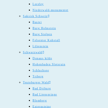
Loreley
Niederwald-monumentet
Saksisk Schweiz
Bastei
Burg Hohnstein
Burg Stolpen
Felsentor Kuhstall
Lilienstein
Schwarzwald
Donaus kilde
Hohenbaden Slotsruin
Schluchsee
Triberg
Teutoburger Wald
Bad Driburg
Bad Lippspringe
Blomberg
Externsteine