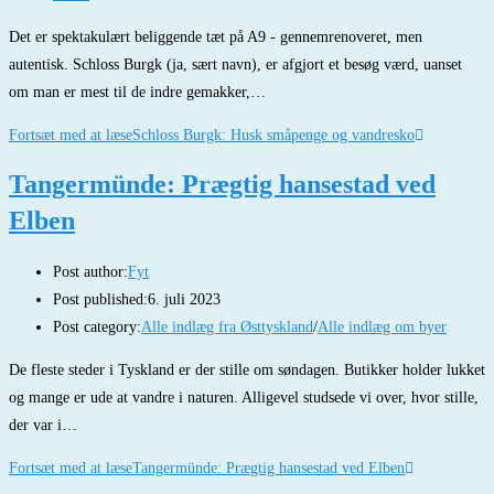
Det er spektakulært beliggende tæt på A9 - gennemrenoveret, men
autentisk. Schloss Burgk (ja, sært navn), er afgjort et besøg værd, uanset
om man er mest til de indre gemakker,…
Fortsæt med at læse
Schloss Burgk: Husk småpenge og vandresko
Tangermünde: Prægtig hansestad ved
Elben
Post author:
Fyt
Post published:
6. juli 2023
Post category:
Alle indlæg fra Østtyskland
/
Alle indlæg om byer
De fleste steder i Tyskland er der stille om søndagen. Butikker holder lukket
og mange er ude at vandre i naturen. Alligevel studsede vi over, hvor stille,
der var i…
Fortsæt med at læse
Tangermünde: Prægtig hansestad ved Elben