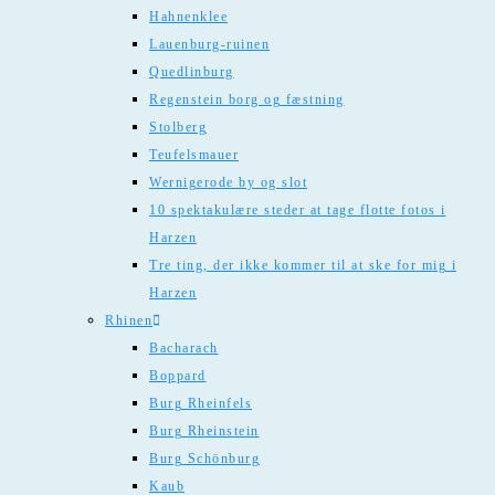
Hahnenklee
Lauenburg-ruinen
Quedlinburg
Regenstein borg og fæstning
Stolberg
Teufelsmauer
Wernigerode by og slot
10 spektakulære steder at tage flotte fotos i
Harzen
Tre ting, der ikke kommer til at ske for mig i
Harzen
Rhinen
Bacharach
Boppard
Burg Rheinfels
Burg Rheinstein
Burg Schönburg
Kaub