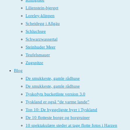
Königssee
Lilienstein-bjerget
Loreley-klippen
Scheidegg i Allgäu
Schluchsee
Schwarzwassertal
Steinhuder Meer
Teufelsmauer
Zugspitze
Blog
De smukkeste, gamle rådhuse
De smukkeste, gamle rådhuse
Tyskofyts bucketliste version 3.0
Tyskland er også “de varme lande”
Top 10: De hyggeligste byer i Tyskland
De 10 flotteste borge og borgruiner
10 spektakulære steder at tage flotte fotos i Harzen