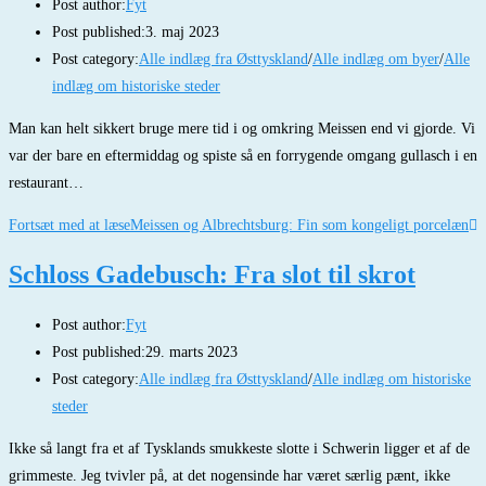
Post author:
Fyt
Post published:
3. maj 2023
Post category:
Alle indlæg fra Østtyskland
/
Alle indlæg om byer
/
Alle
indlæg om historiske steder
Man kan helt sikkert bruge mere tid i og omkring Meissen end vi gjorde. Vi
var der bare en eftermiddag og spiste så en forrygende omgang gullasch i en
restaurant…
Fortsæt med at læse
Meissen og Albrechtsburg: Fin som kongeligt porcelæn
Schloss Gadebusch: Fra slot til skrot
Post author:
Fyt
Post published:
29. marts 2023
Post category:
Alle indlæg fra Østtyskland
/
Alle indlæg om historiske
steder
Ikke så langt fra et af Tysklands smukkeste slotte i Schwerin ligger et af de
grimmeste. Jeg tvivler på, at det nogensinde har været særlig pænt, ikke