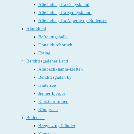
Alle indlæg fra Østtyskland
Alle indlæg fra Sydttyskland
Alle indlæg fra Alperne og Bodensee
Altmühltal
Befreiungshalle
Donaudurchbruch
Essing
Berchtesgadener Land
Almbachklamm-kløften
Berchtesgaden by
Hintersee
Jenner-bjerget
Karlstein-ruinen
Königssee
Bodensee
Bregenz og Pfänder
Konstanz