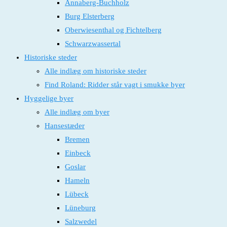
Annaberg-Buchholz
Burg Elsterberg
Oberwiesenthal og Fichtelberg
Schwarzwassertal
Historiske steder
Alle indlæg om historiske steder
Find Roland: Ridder står vagt i smukke byer
Hyggelige byer
Alle indlæg om byer
Hansestæder
Bremen
Einbeck
Goslar
Hameln
Lübeck
Lüneburg
Salzwedel