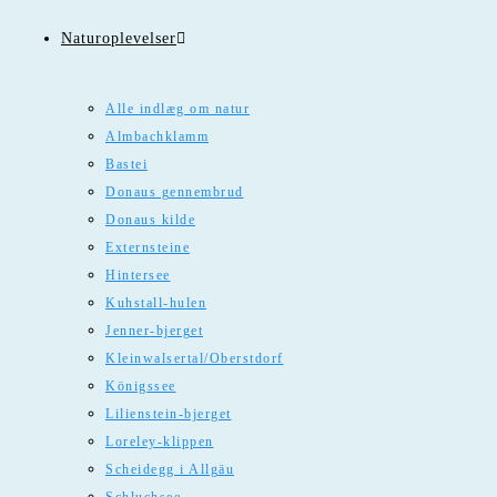
Naturoplevelser
Alle indlæg om natur
Almbachklamm
Bastei
Donaus gennembrud
Donaus kilde
Externsteine
Hintersee
Kuhstall-hulen
Jenner-bjerget
Kleinwalsertal/Oberstdorf
Königssee
Lilienstein-bjerget
Loreley-klippen
Scheidegg i Allgäu